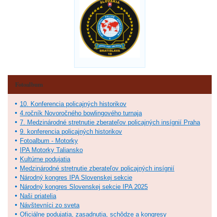
Fotoalbum
10. Konferencia policajných historikov
4.ročník Novoročného bowlingového turnaja
7. Medzinárodné stretnutie zberateľov policajných insígnií Praha
9. konferencia policajných historikov
Fotoalbum - Motorky
IPA Motorky Taliansko
Kultúrne podujatia
Medzinárodné stretnutie zberateľov policajných insígnií
Národný kongres IPA Slovenskej sekcie
Národný kongres Slovenskej sekcie IPA 2025
Naši priatelia
Návštevníci zo sveta
Oficiálne podujatia, zasadnutia, schôdze a kongresy