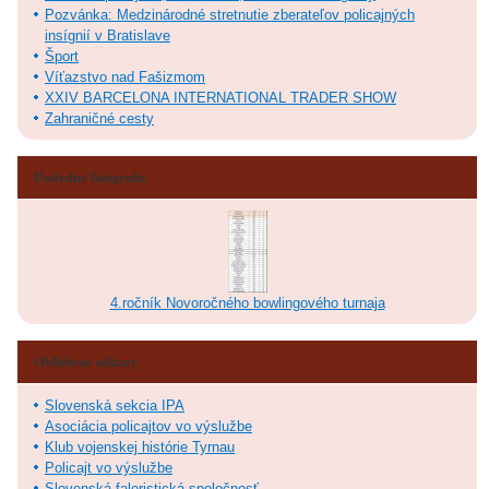
Pozvánka: Medzinárodné stretnutie zberateľov policajných
insígnií v Bratislave
Šport
Víťazstvo nad Fašizmom
XXIV BARCELONA INTERNATIONAL TRADER SHOW
Zahraničné cesty
Posledné fotografie
4.ročník Novoročného bowlingového turnaja
Obľúbené odkazy
Slovenská sekcia IPA
Asociácia policajtov vo výslužbe
Klub vojenskej histórie Tyrnau
Policajt vo výslužbe
Slovenská faleristická spoločnosť