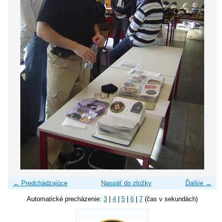
← Predchádzajúce
Naspäť do zložky
Ďalšie →
Automatické precházenie:
3
|
4
|
5
|
6
|
7
(čas v sekundách)