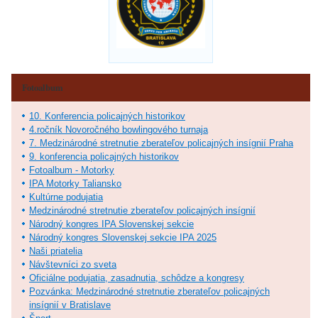
Fotoalbum
10. Konferencia policajných historikov
4.ročník Novoročného bowlingového turnaja
7. Medzinárodné stretnutie zberateľov policajných insígnií Praha
9. konferencia policajných historikov
Fotoalbum - Motorky
IPA Motorky Taliansko
Kultúrne podujatia
Medzinárodné stretnutie zberateľov policajných insígnií
Národný kongres IPA Slovenskej sekcie
Národný kongres Slovenskej sekcie IPA 2025
Naši priatelia
Návštevníci zo sveta
Oficiálne podujatia, zasadnutia, schôdze a kongresy
Pozvánka: Medzinárodné stretnutie zberateľov policajných
insígnií v Bratislave