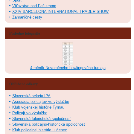
Šport
Víťazstvo nad Fašizmom
XXIV BARCELONA INTERNATIONAL TRADER SHOW
Zahraničné cesty
Posledné fotografie
4.ročník Novoročného bowlingového turnaja
Obľúbené odkazy
Slovenská sekcia IPA
Asociácia policajtov vo výslužbe
Klub vojenskej histórie Tyrnau
Policajt vo výslužbe
Slovenská faleristická spoločnosť
Slovenská policajno-historická spoločnosť
Klub policajnej histórie Lučenec