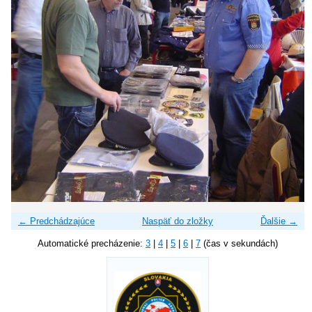
← Predchádzajúce
Naspäť do zložky
Ďalšie →
Automatické precházenie:
3
|
4
|
5
|
6
|
7
(čas v sekundách)