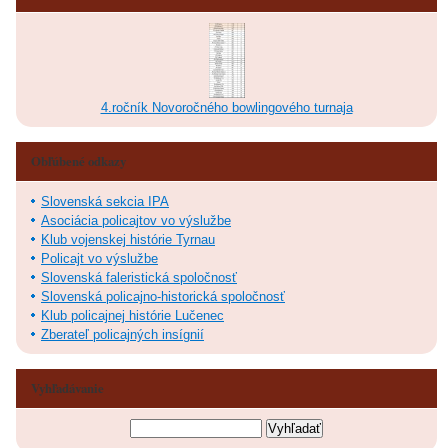
4.ročník Novoročného bowlingového turnaja
Obľúbené odkazy
Slovenská sekcia IPA
Asociácia policajtov vo výslužbe
Klub vojenskej histórie Tyrnau
Policajt vo výslužbe
Slovenská faleristická spoločnosť
Slovenská policajno-historická spoločnosť
Klub policajnej histórie Lučenec
Zberateľ policajných insígnií
Vyhľadávanie