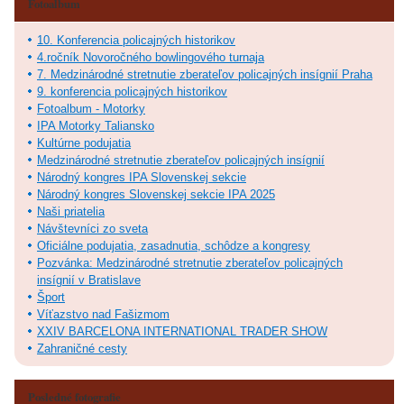
Fotoalbum
10. Konferencia policajných historikov
4.ročník Novoročného bowlingového turnaja
7. Medzinárodné stretnutie zberateľov policajných insígnií Praha
9. konferencia policajných historikov
Fotoalbum - Motorky
IPA Motorky Taliansko
Kultúrne podujatia
Medzinárodné stretnutie zberateľov policajných insígnií
Národný kongres IPA Slovenskej sekcie
Národný kongres Slovenskej sekcie IPA 2025
Naši priatelia
Návštevníci zo sveta
Oficiálne podujatia, zasadnutia, schôdze a kongresy
Pozvánka: Medzinárodné stretnutie zberateľov policajných
insígnií v Bratislave
Šport
Víťazstvo nad Fašizmom
XXIV BARCELONA INTERNATIONAL TRADER SHOW
Zahraničné cesty
Posledné fotografie