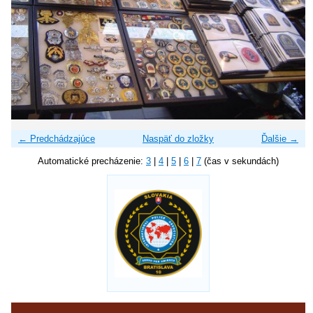
← Predchádzajúce
Naspäť do zložky
Ďalšie →
Automatické precházenie:
3
|
4
|
5
|
6
|
7
(čas v sekundách)