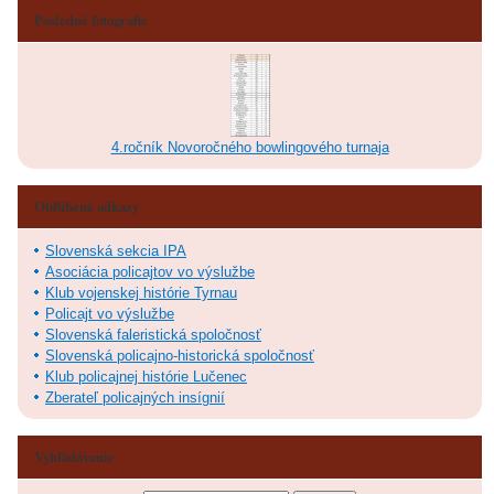
Posledné fotografie
4.ročník Novoročného bowlingového turnaja
Obľúbené odkazy
Slovenská sekcia IPA
Asociácia policajtov vo výslužbe
Klub vojenskej histórie Tyrnau
Policajt vo výslužbe
Slovenská faleristická spoločnosť
Slovenská policajno-historická spoločnosť
Klub policajnej histórie Lučenec
Zberateľ policajných insígnií
Vyhľadávanie