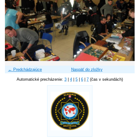
← Predchádzajúce
Naspäť do zložky
Automatické precházenie:
3
|
4
|
5
|
6
|
7
(čas v sekundách)