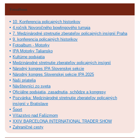
Fotoalbum
10. Konferencia policajných historikov
4.ročník Novoročného bowlingového turnaja
7. Medzinárodné stretnutie zberateľov policajných insígnií Praha
9. konferencia policajných historikov
Fotoalbum - Motorky
IPA Motorky Taliansko
Kultúrne podujatia
Medzinárodné stretnutie zberateľov policajných insígnií
Národný kongres IPA Slovenskej sekcie
Národný kongres Slovenskej sekcie IPA 2025
Naši priatelia
Návštevníci zo sveta
Oficiálne podujatia, zasadnutia, schôdze a kongresy
Pozvánka: Medzinárodné stretnutie zberateľov policajných
insígnií v Bratislave
Šport
Víťazstvo nad Fašizmom
XXIV BARCELONA INTERNATIONAL TRADER SHOW
Zahraničné cesty