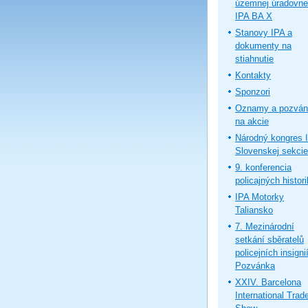
územnej úradovne
IPA BA X
Stanovy IPA a
dokumenty na
stiahnutie
Kontakty
Sponzori
Oznamy a pozván
na akcie
Národný kongres 
Slovenskej sekcie
9. konferencia
policajných histor
IPA Motorky
Taliansko
7. Mezinárodní
setkání sběratelů
policejních insignií
Pozvánka
XXIV. Barcelona
International Trad