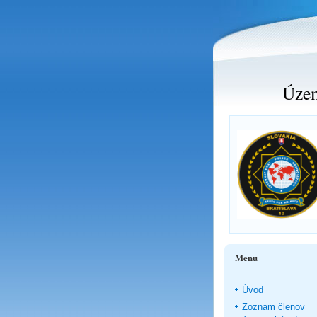
Územ
Menu
Úvod
Zoznam členov