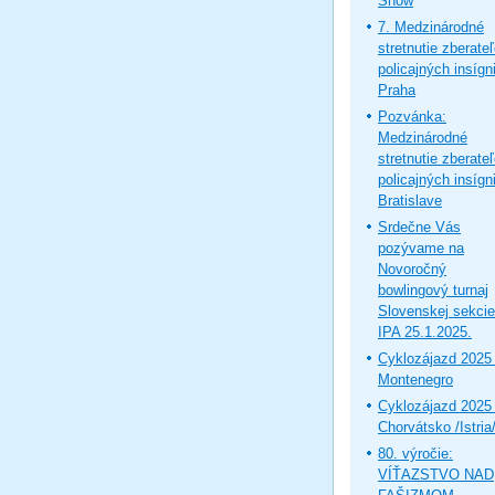
Show
7. Medzinárodné
stretnutie zberate
policajných insígni
Praha
Pozvánka:
Medzinárodné
stretnutie zberate
policajných insígni
Bratislave
Srdečne Vás
pozývame na
Novoročný
bowlingový turnaj
Slovenskej sekcie
IPA 25.1.2025.
Cyklozájazd 2025 
Montenegro
Cyklozájazd 2025 
Chorvátsko /Istria
80. výročie:
VÍŤAZSTVO NAD