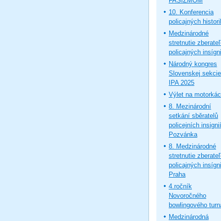
FAŠIZMOM
10. Konferencia
policajných histor
Medzinárodné
stretnutie zberate
policajných insígni
Národný kongres
Slovenskej sekcie
IPA 2025
Výlet na motorká
8. Mezinárodní
setkání sběratelů
policejních insignií
Pozvánka
8. Medzinárodné
stretnutie zberate
policajných insígni
Praha
4.ročník
Novoročného
bowlingového turn
Medzinárodná