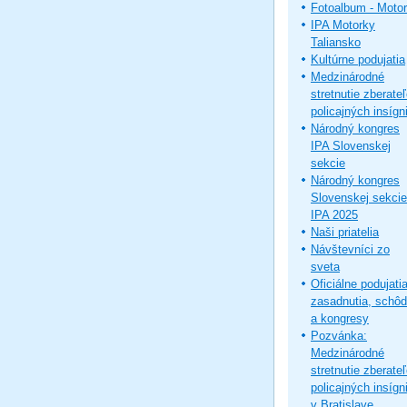
Fotoalbum - Moto
IPA Motorky
Taliansko
Kultúrne podujatia
Medzinárodné
stretnutie zberate
policajných insígni
Národný kongres
IPA Slovenskej
sekcie
Národný kongres
Slovenskej sekcie
IPA 2025
Naši priatelia
Návštevníci zo
sveta
Oficiálne podujatia
zasadnutia, schô
a kongresy
Pozvánka:
Medzinárodné
stretnutie zberate
policajných insígni
v Bratislave