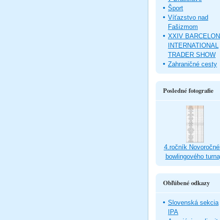
Šport
Víťazstvo nad
Fašizmom
XXIV BARCELO
INTERNATIONAL
TRADER SHOW
Zahraničné cesty
Posledné fotografie
4.ročník Novoročné
bowlingového turna
Obľúbené odkazy
Slovenská sekcia
IPA