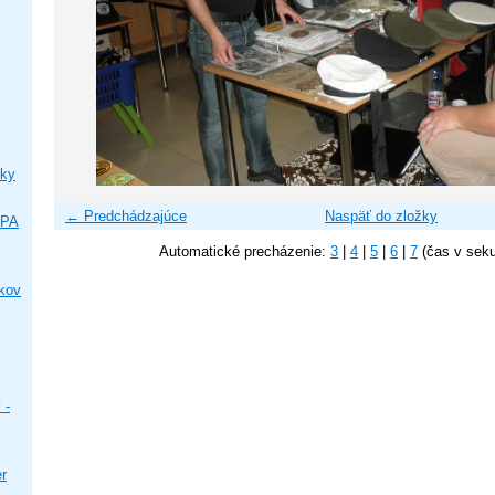
ky
← Predchádzajúce
Naspäť do zložky
IPA
Automatické precházenie:
3
|
4
|
5
|
6
|
7
(čas v sek
ikov
 -
er