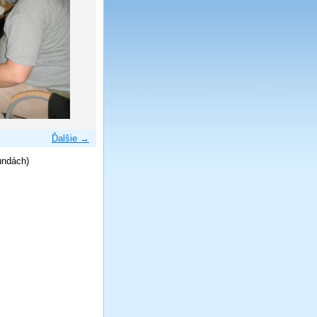
Ďalšie →
undách)