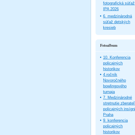
fotografická súťaž
IPA 2026
6. medzinárodná
súťaž detských
kresieb
Fotoalbum
10. Konferencia
policajných
historikov
4.ročník
Novoročného
bowlingového
turnaja
7. Medzinárodné
stretnutie zberate
policajných insígni
Praha
9. konferencia
policajných
historikov