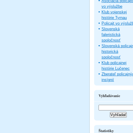
Asociácia policajt
vo výslužbe
Klub vojenskej
histórie Tyrnau
Policajt vo výsluž
Slovenská
faleristická
spoločnosť
Slovenská policaj
historická
spoločnosť
Klub policajnej
histórie Lučenec
Zberateľ policajný
insígnií
Vyhľadávanie
Štatistiky