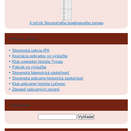
4.ročník Novoročného bowlingového turnaja
Obľúbené odkazy
Slovenská sekcia IPA
Asociácia policajtov vo výslužbe
Klub vojenskej histórie Tyrnau
Policajt vo výslužbe
Slovenská faleristická spoločnosť
Slovenská policajno-historická spoločnosť
Klub policajnej histórie Lučenec
Zberateľ policajných insígnií
Vyhľadávanie