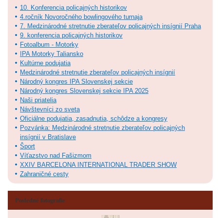
10. Konferencia policajných historikov
4.ročník Novoročného bowlingového turnaja
7. Medzinárodné stretnutie zberateľov policajných insígnií Praha
9. konferencia policajných historikov
Fotoalbum - Motorky
IPA Motorky Taliansko
Kultúrne podujatia
Medzinárodné stretnutie zberateľov policajných insígnií
Národný kongres IPA Slovenskej sekcie
Národný kongres Slovenskej sekcie IPA 2025
Naši priatelia
Návštevníci zo sveta
Oficiálne podujatia, zasadnutia, schôdze a kongresy
Pozvánka: Medzinárodné stretnutie zberateľov policajných
insígnií v Bratislave
Šport
Víťazstvo nad Fašizmom
XXIV BARCELONA INTERNATIONAL TRADER SHOW
Zahraničné cesty
Posledné fotografie