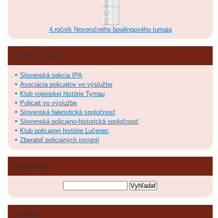
4.ročník Novoročného bowlingového turnaja
Obľúbené odkazy
Slovenská sekcia IPA
Asociácia policajtov vo výslužbe
Klub vojenskej histórie Tyrnau
Policajt vo výslužbe
Slovenská faleristická spoločnosť
Slovenská policajno-historická spoločnosť
Klub policajnej histórie Lučenec
Zberateľ policajných insígnií
Vyhľadávanie
Štatistiky