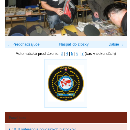
← Predchádzajúce
Naspäť do zložky
Ďalšie →
Automatické precházenie:
3
|
4
|
5
|
6
|
7
(čas v sekundách)
Fotoalbum
10. Konferencia policajných historikov