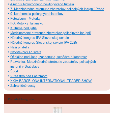
4.ročník Novoročného bowlingového turnaja
7. Medzinárodné stretnutie zberateľov policajných insígnií Praha
9. konferencia policajných historikov
Fotoalbum - Motorky
IPA Motorky Taliansko
Kultúrne podujatia
Medzinárodné stretnutie zberateľov policajných insígnií
Národný kongres IPA Slovenskej sekcie
Národný kongres Slovenskej sekcie IPA 2025
Naši priatelia
Návštevníci zo sveta
Oficiálne podujatia, zasadnutia, schôdze a kongresy
Pozvánka: Medzinárodné stretnutie zberateľov policajných
insígnií v Bratislave
Šport
Víťazstvo nad Fašizmom
XXIV BARCELONA INTERNATIONAL TRADER SHOW
Zahraničné cesty
Posledné fotografie