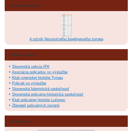
Posledné fotografie
4.ročník Novoročného bowlingového turnaja
Obľúbené odkazy
Slovenská sekcia IPA
Asociácia policajtov vo výslužbe
Klub vojenskej histórie Tyrnau
Policajt vo výslužbe
Slovenská faleristická spoločnosť
Slovenská policajno-historická spoločnosť
Klub policajnej histórie Lučenec
Zberateľ policajných insígnií
Vyhľadávanie