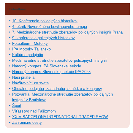
Fotoalbum
10. Konferencia policajných historikov
4.ročník Novoročného bowlingového turnaja
7. Medzinárodné stretnutie zberateľov policajných insígnií Praha
9. konferencia policajných historikov
Fotoalbum - Motorky
IPA Motorky Taliansko
Kultúrne podujatia
Medzinárodné stretnutie zberateľov policajných insígnií
Národný kongres IPA Slovenskej sekcie
Národný kongres Slovenskej sekcie IPA 2025
Naši priatelia
Návštevníci zo sveta
Oficiálne podujatia, zasadnutia, schôdze a kongresy
Pozvánka: Medzinárodné stretnutie zberateľov policajných
insígnií v Bratislave
Šport
Víťazstvo nad Fašizmom
XXIV BARCELONA INTERNATIONAL TRADER SHOW
Zahraničné cesty