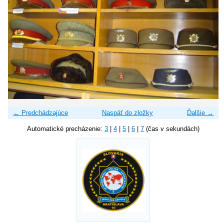
← Predchádzajúce
Naspäť do zložky
Ďalšie →
Automatické precházenie:
3
|
4
|
5
|
6
|
7
(čas v sekundách)