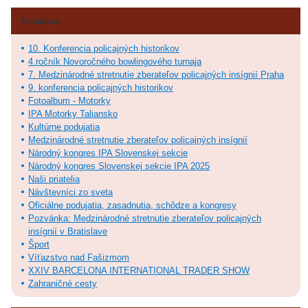
Fotoalbum
10. Konferencia policajných historikov
4.ročník Novoročného bowlingového turnaja
7. Medzinárodné stretnutie zberateľov policajných insígnií Praha
9. konferencia policajných historikov
Fotoalbum - Motorky
IPA Motorky Taliansko
Kultúrne podujatia
Medzinárodné stretnutie zberateľov policajných insígnií
Národný kongres IPA Slovenskej sekcie
Národný kongres Slovenskej sekcie IPA 2025
Naši priatelia
Návštevníci zo sveta
Oficiálne podujatia, zasadnutia, schôdze a kongresy
Pozvánka: Medzinárodné stretnutie zberateľov policajných
insígnií v Bratislave
Šport
Víťazstvo nad Fašizmom
XXIV BARCELONA INTERNATIONAL TRADER SHOW
Zahraničné cesty