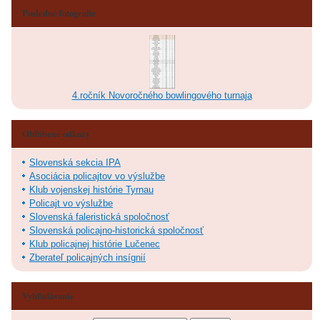
Posledné fotografie
4.ročník Novoročného bowlingového turnaja
Obľúbené odkazy
Slovenská sekcia IPA
Asociácia policajtov vo výslužbe
Klub vojenskej histórie Tyrnau
Policajt vo výslužbe
Slovenská faleristická spoločnosť
Slovenská policajno-historická spoločnosť
Klub policajnej histórie Lučenec
Zberateľ policajných insígnií
Vyhľadávanie