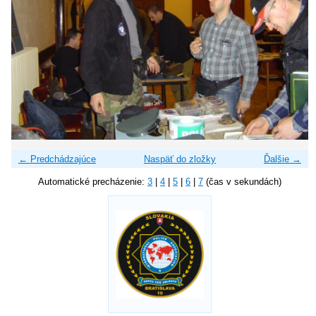
← Predchádzajúce
Naspäť do zložky
Ďalšie →
Automatické precházenie:
3
|
4
|
5
|
6
|
7
(čas v sekundách)