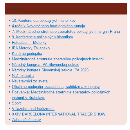
Fotoalbum
10. Konferencia policajných historikov
4.ročník Novoročného bowlingového turnaja
7. Medzinárodné stretnutie zberateľov policajných insígnií Praha
9. konferencia policajných historikov
Fotoalbum - Motorky
IPA Motorky Taliansko
Kultúrne podujatia
Medzinárodné stretnutie zberateľov policajných insígnií
Národný kongres IPA Slovenskej sekcie
Národný kongres Slovenskej sekcie IPA 2025
Naši priatelia
Návštevníci zo sveta
Oficiálne podujatia, zasadnutia, schôdze a kongresy
Pozvánka: Medzinárodné stretnutie zberateľov policajných
insígnií v Bratislave
Šport
Víťazstvo nad Fašizmom
XXIV BARCELONA INTERNATIONAL TRADER SHOW
Zahraničné cesty