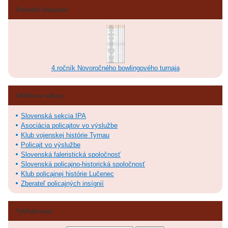
Posledné fotografie
4.ročník Novoročného bowlingového turnaja
Obľúbené odkazy
Slovenská sekcia IPA
Asociácia policajtov vo výslužbe
Klub vojenskej histórie Tyrnau
Policajt vo výslužbe
Slovenská faleristická spoločnosť
Slovenská policajno-historická spoločnosť
Klub policajnej histórie Lučenec
Zberateľ policajných insígnií
Vyhľadávanie