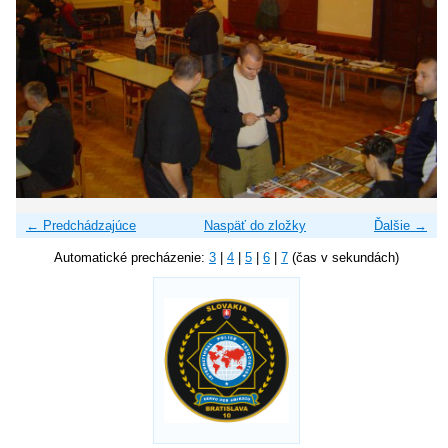
← Predchádzajúce
Naspäť do zložky
Ďalšie →
Automatické precházenie:
3
|
4
|
5
|
6
|
7
(čas v sekundách)