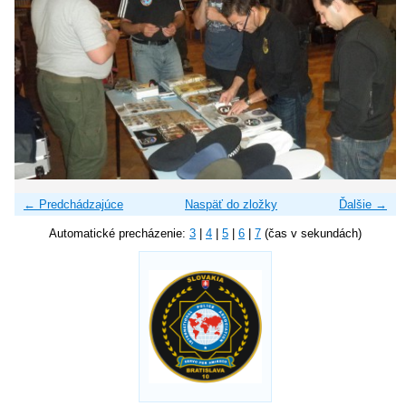
← Predchádzajúce
Naspäť do zložky
Ďalšie →
Automatické precházenie:
3
|
4
|
5
|
6
|
7
(čas v sekundách)