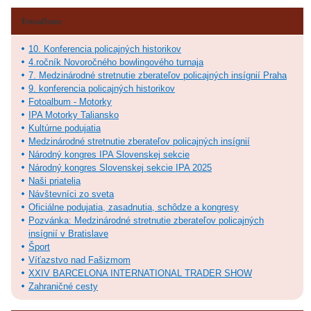
Fotoalbum
10. Konferencia policajných historikov
4.ročník Novoročného bowlingového turnaja
7. Medzinárodné stretnutie zberateľov policajných insígnií Praha
9. konferencia policajných historikov
Fotoalbum - Motorky
IPA Motorky Taliansko
Kultúrne podujatia
Medzinárodné stretnutie zberateľov policajných insígnií
Národný kongres IPA Slovenskej sekcie
Národný kongres Slovenskej sekcie IPA 2025
Naši priatelia
Návštevníci zo sveta
Oficiálne podujatia, zasadnutia, schôdze a kongresy
Pozvánka: Medzinárodné stretnutie zberateľov policajných
insígnií v Bratislave
Šport
Víťazstvo nad Fašizmom
XXIV BARCELONA INTERNATIONAL TRADER SHOW
Zahraničné cesty