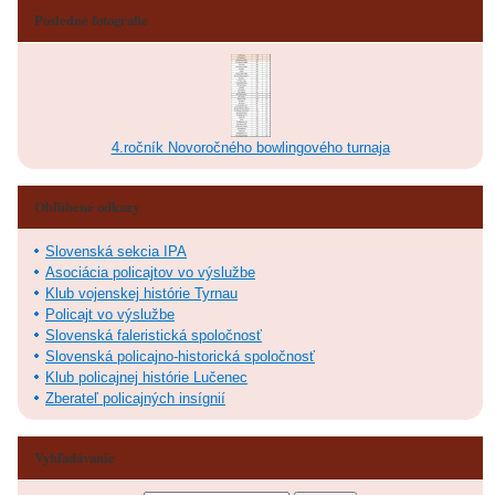
Posledné fotografie
4.ročník Novoročného bowlingového turnaja
Obľúbené odkazy
Slovenská sekcia IPA
Asociácia policajtov vo výslužbe
Klub vojenskej histórie Tyrnau
Policajt vo výslužbe
Slovenská faleristická spoločnosť
Slovenská policajno-historická spoločnosť
Klub policajnej histórie Lučenec
Zberateľ policajných insígnií
Vyhľadávanie