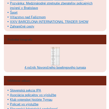
Pozvánka: Medzinárodné stretnutie zberateľov policajných
insígnií v Bratislave
Šport
Víťazstvo nad Fašizmom
XXIV BARCELONA INTERNATIONAL TRADER SHOW
Zahraničné cesty
Posledné fotografie
4.ročník Novoročného bowlingového turnaja
Obľúbené odkazy
Slovenská sekcia IPA
Asociácia policajtov vo výslužbe
Klub vojenskej histórie Tyrnau
Policajt vo výslužbe
Slovenská faleristická spoločnosť