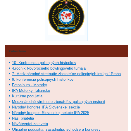
Fotoalbum
10. Konferencia policajných historikov
4.ročník Novoročného bowlingového turnaja
7. Medzinárodné stretnutie zberateľov policajných insígnií Praha
9. konferencia policajných historikov
Fotoalbum - Motorky
IPA Motorky Taliansko
Kultúrne podujatia
Medzinárodné stretnutie zberateľov policajných insígnií
Národný kongres IPA Slovenskej sekcie
Národný kongres Slovenskej sekcie IPA 2025
Naši priatelia
Návštevníci zo sveta
Oficiálne podujatia, zasadnutia, schôdze a kongresy