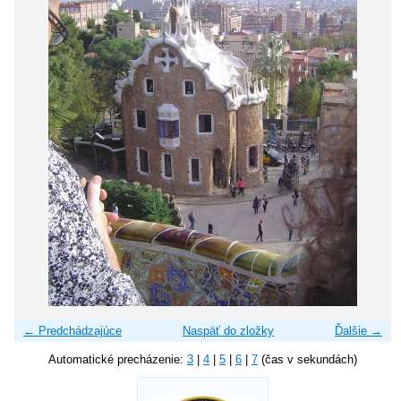
← Predchádzajúce
Naspäť do zložky
Ďalšie →
Automatické precházenie:
3
|
4
|
5
|
6
|
7
(čas v sekundách)