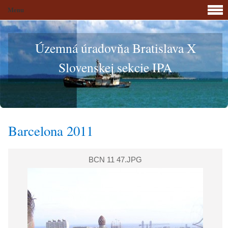
Menu
Územná úradovňa Bratislava X
Slovenskej sekcie IPA
Barcelona 2011
BCN 11 47.JPG