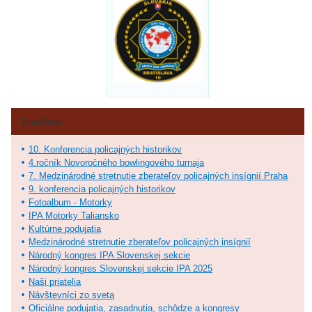
Fotoalbum
10. Konferencia policajných historikov
4.ročník Novoročného bowlingového turnaja
7. Medzinárodné stretnutie zberateľov policajných insígnií Praha
9. konferencia policajných historikov
Fotoalbum - Motorky
IPA Motorky Taliansko
Kultúrne podujatia
Medzinárodné stretnutie zberateľov policajných insígnií
Národný kongres IPA Slovenskej sekcie
Národný kongres Slovenskej sekcie IPA 2025
Naši priatelia
Návštevníci zo sveta
Oficiálne podujatia, zasadnutia, schôdze a kongresy