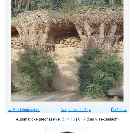
← Predchádzajúce
Naspäť do zložky
Ďalšie →
Automatické precházenie:
3
|
4
|
5
|
6
|
7
(čas v sekundách)