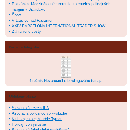
Pozvánka: Medzinárodné stretnutie zberateľov policajných
insígnií v Bratislave
Šport
Víťazstvo nad Fašizmom
XXIV BARCELONA INTERNATIONAL TRADER SHOW
Zahraničné cesty
Posledné fotografie
4.ročník Novoročného bowlingového turnaja
Obľúbené odkazy
Slovenská sekcia IPA
Asociácia policajtov vo výslužbe
Klub vojenskej histórie Tyrnau
Policajt vo výslužbe
Slovenská faleristická spoločnosť