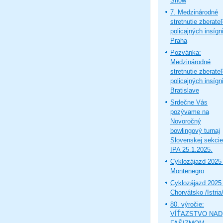
Show
7. Medzinárodné
stretnutie zberate
policajných insígni
Praha
Pozvánka:
Medzinárodné
stretnutie zberate
policajných insígni
Bratislave
Srdečne Vás
pozývame na
Novoročný
bowlingový turnaj
Slovenskej sekcie
IPA 25.1.2025.
Cyklozájazd 2025 
Montenegro
Cyklozájazd 2025 
Chorvátsko /Istria
80. výročie:
VÍŤAZSTVO NAD