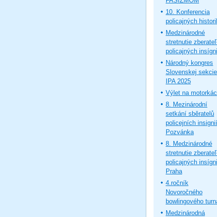
FAŠIZMOM
10. Konferencia
policajných histor
Medzinárodné
stretnutie zberate
policajných insígni
Národný kongres
Slovenskej sekcie
IPA 2025
Výlet na motorká
8. Mezinárodní
setkání sběratelů
policejních insignií
Pozvánka
8. Medzinárodné
stretnutie zberate
policajných insígni
Praha
4.ročník
Novoročného
bowlingového turn
Medzinárodná