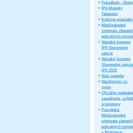
Fotoalbum - Moto
IPA Motorky
Taliansko
Kultúrne podujatia
Medzinárodné
stretnutie zberate
policajných insígni
Národný kongres
IPA Slovenskej
sekcie
Národný kongres
Slovenskej sekcie
IPA 2025
Naši priatelia
Návštevníci zo
sveta
Oficiálne podujatia
zasadnutia, schô
a kongresy
Pozvánka:
Medzinárodné
stretnutie zberate
policajných insígni
v Bratislave