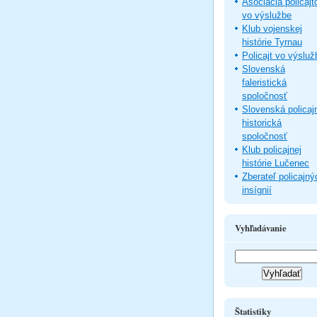
Asociácia policajt
vo výslužbe
Klub vojenskej
histórie Tyrnau
Policajt vo výsluž
Slovenská
faleristická
spoločnosť
Slovenská policaj
historická
spoločnosť
Klub policajnej
histórie Lučenec
Zberateľ policajný
insígnií
Vyhľadávanie
Štatistiky