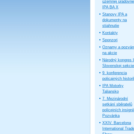
územnej úradovne
IPA BA X
Stanovy IPA a
dokumenty na
stiahnutie
Kontakty
Sponzori
Oznamy a pozván
na akcie
Národný kongres 
Slovenskej sekcie
9. konferencia
policajných histor
IPA Motorky
Taliansko
7. Mezinárodní
setkání sběratelů
policejních insignií
Pozvánka
XXIV. Barcelona
International Trad