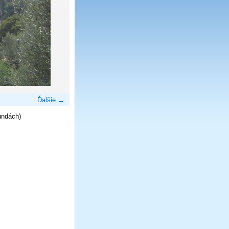
Ďalšie →
undách)