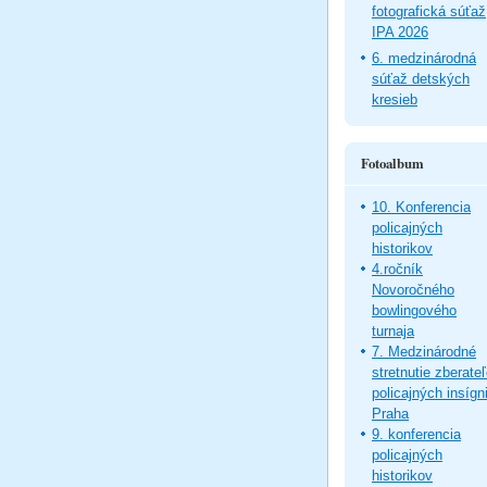
fotografická súťaž
IPA 2026
6. medzinárodná
súťaž detských
kresieb
Fotoalbum
10. Konferencia
policajných
historikov
4.ročník
Novoročného
bowlingového
turnaja
7. Medzinárodné
stretnutie zberate
policajných insígni
Praha
9. konferencia
policajných
historikov