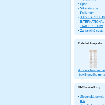
Šport
Víťazstvo nad
Fašizmom
XXIV BARCELO
INTERNATIONAL
TRADER SHOW
Zahraničné cesty
Posledné fotografie
4.ročník Novoročné
bowlingového turna
Obľúbené odkazy
Slovenská sekcia
IPA