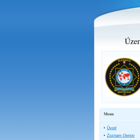
Územ
Menu
Úvod
Zoznam členov