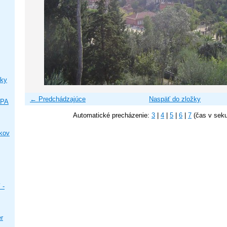
ky
← Predchádzajúce
Naspäť do zložky
IPA
Automatické precházenie:
3
|
4
|
5
|
6
|
7
(čas v sek
ikov
 -
er