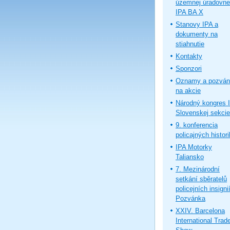
územnej úradovne
IPA BA X
Stanovy IPA a
dokumenty na
stiahnutie
Kontakty
Sponzori
Oznamy a pozván
na akcie
Národný kongres 
Slovenskej sekcie
9. konferencia
policajných histor
IPA Motorky
Taliansko
7. Mezinárodní
setkání sběratelů
policejních insignií
Pozvánka
XXIV. Barcelona
International Trad