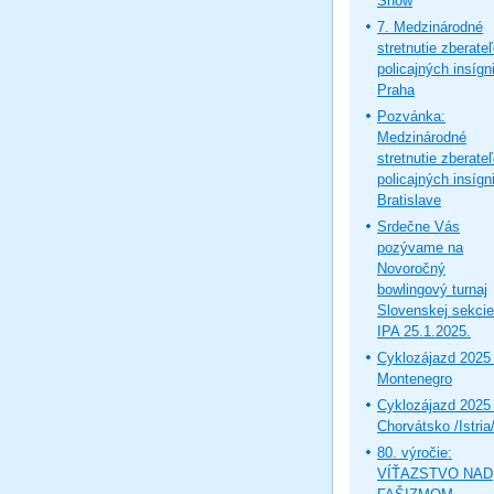
Show
7. Medzinárodné
stretnutie zberate
policajných insígni
Praha
Pozvánka:
Medzinárodné
stretnutie zberate
policajných insígni
Bratislave
Srdečne Vás
pozývame na
Novoročný
bowlingový turnaj
Slovenskej sekcie
IPA 25.1.2025.
Cyklozájazd 2025 
Montenegro
Cyklozájazd 2025 
Chorvátsko /Istria
80. výročie:
VÍŤAZSTVO NAD