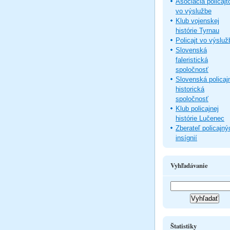
Asociácia policajt
vo výslužbe
Klub vojenskej
histórie Tyrnau
Policajt vo výsluž
Slovenská
faleristická
spoločnosť
Slovenská policaj
historická
spoločnosť
Klub policajnej
histórie Lučenec
Zberateľ policajný
insígnií
Vyhľadávanie
Štatistiky