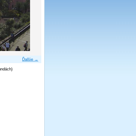
Ďalšie →
undách)