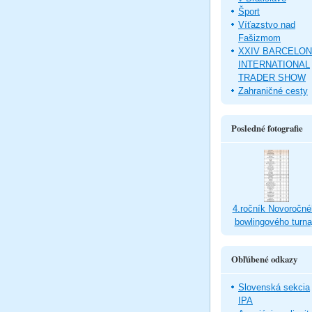
Šport
Víťazstvo nad
Fašizmom
XXIV BARCELO
INTERNATIONAL
TRADER SHOW
Zahraničné cesty
Posledné fotografie
4.ročník Novoročné
bowlingového turna
Obľúbené odkazy
Slovenská sekcia
IPA