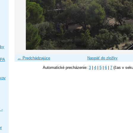
ky
← Predchádzajúce
Naspäť do zložky
IPA
Automatické precházenie:
3
|
4
|
5
|
6
|
7
(čas v sek
ikov
 -
er