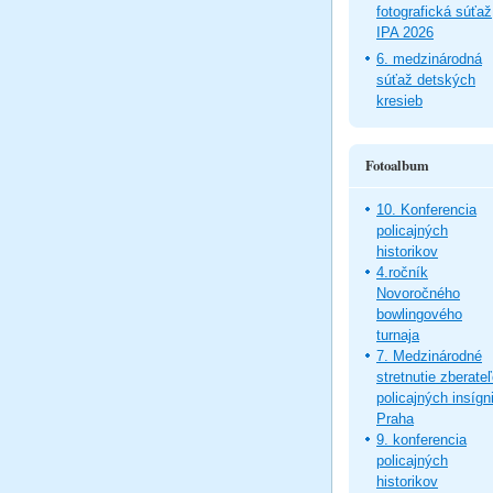
fotografická súťaž
IPA 2026
6. medzinárodná
súťaž detských
kresieb
Fotoalbum
10. Konferencia
policajných
historikov
4.ročník
Novoročného
bowlingového
turnaja
7. Medzinárodné
stretnutie zberate
policajných insígni
Praha
9. konferencia
policajných
historikov