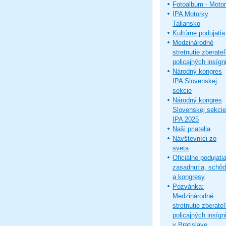
Fotoalbum - Moto
IPA Motorky
Taliansko
Kultúrne podujatia
Medzinárodné
stretnutie zberate
policajných insígni
Národný kongres
IPA Slovenskej
sekcie
Národný kongres
Slovenskej sekcie
IPA 2025
Naši priatelia
Návštevníci zo
sveta
Oficiálne podujatia
zasadnutia, schô
a kongresy
Pozvánka:
Medzinárodné
stretnutie zberate
policajných insígni
v Bratislave