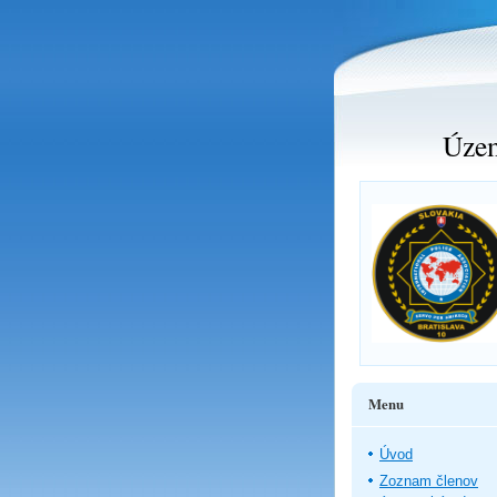
Územ
Menu
Úvod
Zoznam členov