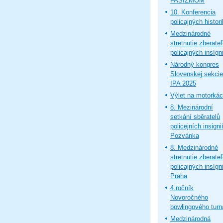
FAŠIZMOM
10. Konferencia
policajných histor
Medzinárodné
stretnutie zberate
policajných insígni
Národný kongres
Slovenskej sekcie
IPA 2025
Výlet na motorká
8. Mezinárodní
setkání sběratelů
policejních insignií
Pozvánka
8. Medzinárodné
stretnutie zberate
policajných insígni
Praha
4.ročník
Novoročného
bowlingového turn
Medzinárodná