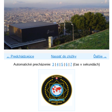
← Predchádzajúce
Naspäť do zložky
Ďalšie →
Automatické precházenie:
3
|
4
|
5
|
6
|
7
(čas v sekundách)