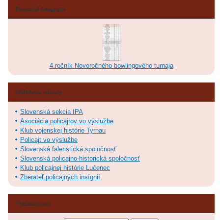
Posledné fotografie
4.ročník Novoročného bowlingového turnaja
Obľúbené odkazy
Slovenská sekcia IPA
Asociácia policajtov vo výslužbe
Klub vojenskej histórie Tyrnau
Policajt vo výslužbe
Slovenská faleristická spoločnosť
Slovenská policajno-historická spoločnosť
Klub policajnej histórie Lučenec
Zberateľ policajných insígnií
Vyhľadávanie