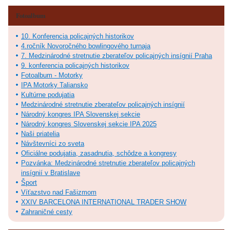
Fotoalbum
10. Konferencia policajných historikov
4.ročník Novoročného bowlingového turnaja
7. Medzinárodné stretnutie zberateľov policajných insígnií Praha
9. konferencia policajných historikov
Fotoalbum - Motorky
IPA Motorky Taliansko
Kultúrne podujatia
Medzinárodné stretnutie zberateľov policajných insígnií
Národný kongres IPA Slovenskej sekcie
Národný kongres Slovenskej sekcie IPA 2025
Naši priatelia
Návštevníci zo sveta
Oficiálne podujatia, zasadnutia, schôdze a kongresy
Pozvánka: Medzinárodné stretnutie zberateľov policajných
insígnií v Bratislave
Šport
Víťazstvo nad Fašizmom
XXIV BARCELONA INTERNATIONAL TRADER SHOW
Zahraničné cesty