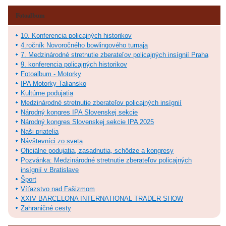
Fotoalbum
10. Konferencia policajných historikov
4.ročník Novoročného bowlingového turnaja
7. Medzinárodné stretnutie zberateľov policajných insígnií Praha
9. konferencia policajných historikov
Fotoalbum - Motorky
IPA Motorky Taliansko
Kultúrne podujatia
Medzinárodné stretnutie zberateľov policajných insígnií
Národný kongres IPA Slovenskej sekcie
Národný kongres Slovenskej sekcie IPA 2025
Naši priatelia
Návštevníci zo sveta
Oficiálne podujatia, zasadnutia, schôdze a kongresy
Pozvánka: Medzinárodné stretnutie zberateľov policajných
insígnií v Bratislave
Šport
Víťazstvo nad Fašizmom
XXIV BARCELONA INTERNATIONAL TRADER SHOW
Zahraničné cesty