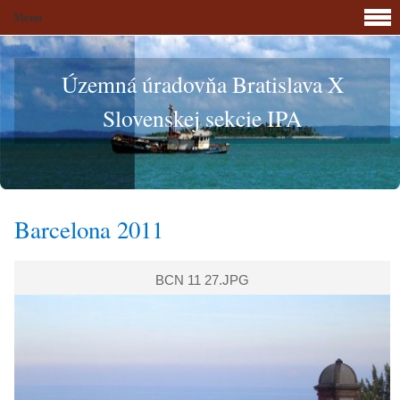
Menu
Územná úradovňa Bratislava X
Slovenskej sekcie IPA
Barcelona 2011
BCN 11 27.JPG