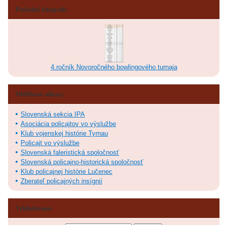
Posledné fotografie
4.ročník Novoročného bowlingového turnaja
Obľúbené odkazy
Slovenská sekcia IPA
Asociácia policajtov vo výslužbe
Klub vojenskej histórie Tyrnau
Policajt vo výslužbe
Slovenská faleristická spoločnosť
Slovenská policajno-historická spoločnosť
Klub policajnej histórie Lučenec
Zberateľ policajných insígnií
Vyhľadávanie