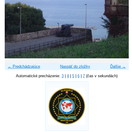
← Predchádzajúce
Naspäť do zložky
Ďalšie →
Automatické precházenie:
3
|
4
|
5
|
6
|
7
(čas v sekundách)