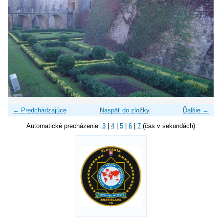
← Predchádzajúce
Naspäť do zložky
Ďalšie →
Automatické precházenie:
3
|
4
|
5
|
6
|
7
(čas v sekundách)