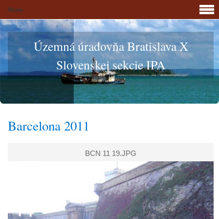
Menu
Územná úradovňa Bratislava X
Slovenskej sekcie IPA
Barcelona 2011
BCN 11 19.JPG