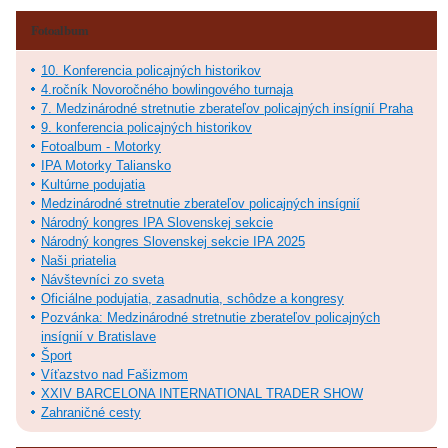
Fotoalbum
10. Konferencia policajných historikov
4.ročník Novoročného bowlingového turnaja
7. Medzinárodné stretnutie zberateľov policajných insígnií Praha
9. konferencia policajných historikov
Fotoalbum - Motorky
IPA Motorky Taliansko
Kultúrne podujatia
Medzinárodné stretnutie zberateľov policajných insígnií
Národný kongres IPA Slovenskej sekcie
Národný kongres Slovenskej sekcie IPA 2025
Naši priatelia
Návštevníci zo sveta
Oficiálne podujatia, zasadnutia, schôdze a kongresy
Pozvánka: Medzinárodné stretnutie zberateľov policajných
insígnií v Bratislave
Šport
Víťazstvo nad Fašizmom
XXIV BARCELONA INTERNATIONAL TRADER SHOW
Zahraničné cesty