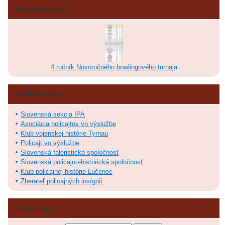
Posledné fotografie
4.ročník Novoročného bowlingového turnaja
Obľúbené odkazy
Slovenská sekcia IPA
Asociácia policajtov vo výslužbe
Klub vojenskej histórie Tyrnau
Policajt vo výslužbe
Slovenská faleristická spoločnosť
Slovenská policajno-historická spoločnosť
Klub policajnej histórie Lučenec
Zberateľ policajných insígnií
Vyhľadávanie