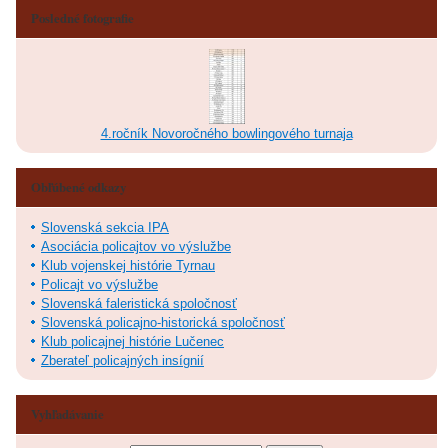
Posledné fotografie
4.ročník Novoročného bowlingového turnaja
Obľúbené odkazy
Slovenská sekcia IPA
Asociácia policajtov vo výslužbe
Klub vojenskej histórie Tyrnau
Policajt vo výslužbe
Slovenská faleristická spoločnosť
Slovenská policajno-historická spoločnosť
Klub policajnej histórie Lučenec
Zberateľ policajných insígnií
Vyhľadávanie