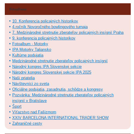
Fotoalbum
10. Konferencia policajných historikov
4.ročník Novoročného bowlingového turnaja
7. Medzinárodné stretnutie zberateľov policajných insígnií Praha
9. konferencia policajných historikov
Fotoalbum - Motorky
IPA Motorky Taliansko
Kultúrne podujatia
Medzinárodné stretnutie zberateľov policajných insígnií
Národný kongres IPA Slovenskej sekcie
Národný kongres Slovenskej sekcie IPA 2025
Naši priatelia
Návštevníci zo sveta
Oficiálne podujatia, zasadnutia, schôdze a kongresy
Pozvánka: Medzinárodné stretnutie zberateľov policajných
insígnií v Bratislave
Šport
Víťazstvo nad Fašizmom
XXIV BARCELONA INTERNATIONAL TRADER SHOW
Zahraničné cesty