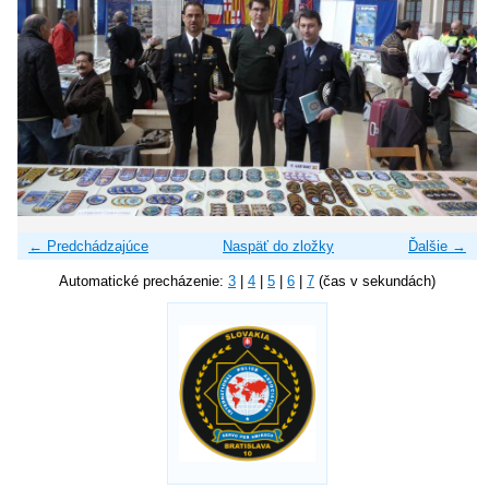
← Predchádzajúce
Naspäť do zložky
Ďalšie →
Automatické precházenie:
3
|
4
|
5
|
6
|
7
(čas v sekundách)