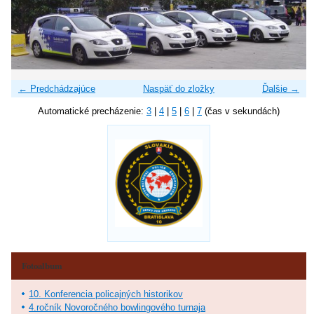
← Predchádzajúce
Naspäť do zložky
Ďalšie →
Automatické precházenie:
3
|
4
|
5
|
6
|
7
(čas v sekundách)
Fotoalbum
10. Konferencia policajných historikov
4.ročník Novoročného bowlingového turnaja