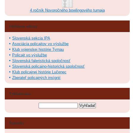
4.ročník Novoročného bowlingového turnaja
Obľúbené odkazy
Slovenská sekcia IPA
Asociácia policajtov vo výslužbe
Klub vojenskej histórie Tyrnau
Policajt vo výslužbe
Slovenská faleristická spoločnosť
Slovenská policajno-historická spoločnosť
Klub policajnej histórie Lučenec
Zberateľ policajných insígnií
Vyhľadávanie
Štatistiky