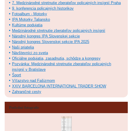
7. Medzinárodné stretnutie zberateľov policajných insígnií Praha
9. konferencia policajných historikov
Fotoalbum - Motorky
IPA Motorky Taliansko
Kultúrne podujatia
Medzinárodné stretnutie zberateľov policajných insígnií
Národný kongres IPA Slovenskej sekcie
Národný kongres Slovenskej sekcie IPA 2025
Naši priatelia
Návštevníci zo sveta
Oficiálne podujatia, zasadnutia, schôdze a kongresy
Pozvánka: Medzinárodné stretnutie zberateľov policajných
insígnií v Bratislave
Šport
Víťazstvo nad Fašizmom
XXIV BARCELONA INTERNATIONAL TRADER SHOW
Zahraničné cesty
Posledné fotografie