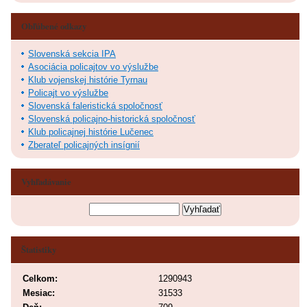
Obľúbené odkazy
Slovenská sekcia IPA
Asociácia policajtov vo výslužbe
Klub vojenskej histórie Tyrnau
Policajt vo výslužbe
Slovenská faleristická spoločnosť
Slovenská policajno-historická spoločnosť
Klub policajnej histórie Lučenec
Zberateľ policajných insígnií
Vyhľadávanie
Štatistiky
Celkom:
1290943
Mesiac:
31533