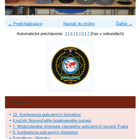
← Predchádzajúce
Naspäť do zložky
Ďalšie →
Automatické precházenie:
3
|
4
|
5
|
6
|
7
(čas v sekundách)
Fotoalbum
10. Konferencia policajných historikov
4.ročník Novoročného bowlingového turnaja
7. Medzinárodné stretnutie zberateľov policajných insígnií Praha
9. konferencia policajných historikov
Fotoalbum - Motorky