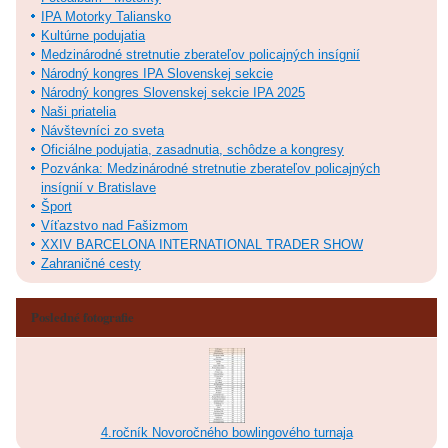
IPA Motorky Taliansko
Kultúrne podujatia
Medzinárodné stretnutie zberateľov policajných insígnií
Národný kongres IPA Slovenskej sekcie
Národný kongres Slovenskej sekcie IPA 2025
Naši priatelia
Návštevníci zo sveta
Oficiálne podujatia, zasadnutia, schôdze a kongresy
Pozvánka: Medzinárodné stretnutie zberateľov policajných
insígnií v Bratislave
Šport
Víťazstvo nad Fašizmom
XXIV BARCELONA INTERNATIONAL TRADER SHOW
Zahraničné cesty
Posledné fotografie
4.ročník Novoročného bowlingového turnaja