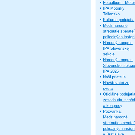
Fotoalbum - Moto
IPA Motorky
Taliansko
Kultúrne podujatia
Medzinárodné
stretnutie zberate
policajných insígni
Národný kongres
IPA Slovenskej
sekcie
Národný kongres
Slovenskej sekcie
IPA 2025
Naši priatelia
Návštevníci zo
sveta
Oficiálne podujatia
zasadnutia, schô
a kongresy
Pozvánka:
Medzinárodné
stretnutie zberate
policajných insígni
v Bratislave