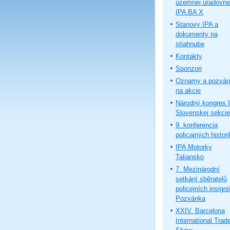
územnej úradovne
IPA BA X
Stanovy IPA a
dokumenty na
stiahnutie
Kontakty
Sponzori
Oznamy a pozván
na akcie
Národný kongres 
Slovenskej sekcie
9. konferencia
policajných histor
IPA Motorky
Taliansko
7. Mezinárodní
setkání sběratelů
policejních insignií
Pozvánka
XXIV. Barcelona
International Trad