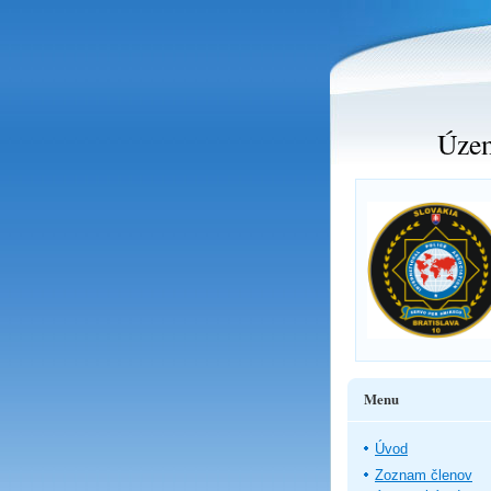
Územ
Menu
Úvod
Zoznam členov