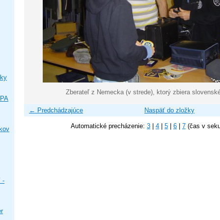
ky
Zberateľ z Nemecka (v strede), ktorý zbiera slovensk
IPA
← Predchádzajúce
Naspäť do zložky
Automatické precházenie:
3
|
4
|
5
|
6
|
7
(čas v sek
ikov
 -
er