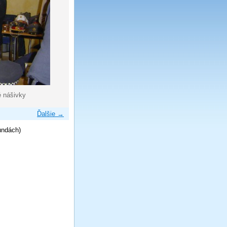
é nášivky
Ďalšie →
undách)