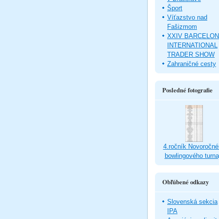
Šport
Víťazstvo nad
Fašizmom
XXIV BARCELO
INTERNATIONAL
TRADER SHOW
Zahraničné cesty
Posledné fotografie
4.ročník Novoročné
bowlingového turna
Obľúbené odkazy
Slovenská sekcia
IPA