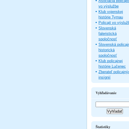
Asociácia policajt
vo výslužbe
Klub vojenskej
histórie Tyrnau
Policajt vo výsluž
Slovenská
faleristická
spoločnosť
Slovenská policaj
historická
spoločnosť
Klub policajnej
histórie Lučenec
Zberateľ policajný
insígnií
Vyhľadávanie
Štatistiky