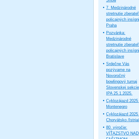
Show
7. Medzinárodné
stretnutie zberate
policajných insígni
Praha
Pozvánka:
Medzinárodné
stretnutie zberate
policajných insígni
Bratislave
Srdečne Vás
pozývame na
Novoročný
bowlingový turnaj
Slovenskej sekcie
IPA 25.1.2025.
Cyklozájazd 2025 
Montenegro
Cyklozájazd 2025 
Chorvátsko /Istria
80. výročie:
VÍŤAZSTVO NAD