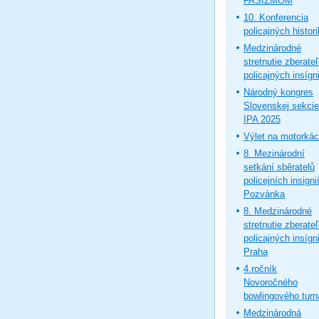
FAŠIZMOM
10. Konferencia
policajných histor
Medzinárodné
stretnutie zberate
policajných insígni
Národný kongres
Slovenskej sekcie
IPA 2025
Výlet na motorká
8. Mezinárodní
setkání sběratelů
policejních insignií
Pozvánka
8. Medzinárodné
stretnutie zberate
policajných insígni
Praha
4.ročník
Novoročného
bowlingového turn
Medzinárodná