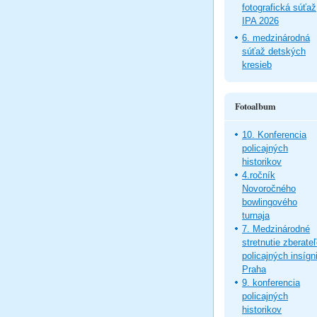
fotografická súťaž
IPA 2026
6. medzinárodná
súťaž detských
kresieb
Fotoalbum
10. Konferencia
policajných
historikov
4.ročník
Novoročného
bowlingového
turnaja
7. Medzinárodné
stretnutie zberate
policajných insígni
Praha
9. konferencia
policajných
historikov