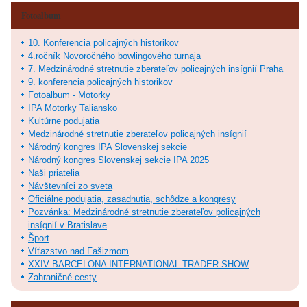
Fotoalbum
10. Konferencia policajných historikov
4.ročník Novoročného bowlingového turnaja
7. Medzinárodné stretnutie zberateľov policajných insígnií Praha
9. konferencia policajných historikov
Fotoalbum - Motorky
IPA Motorky Taliansko
Kultúrne podujatia
Medzinárodné stretnutie zberateľov policajných insígnií
Národný kongres IPA Slovenskej sekcie
Národný kongres Slovenskej sekcie IPA 2025
Naši priatelia
Návštevníci zo sveta
Oficiálne podujatia, zasadnutia, schôdze a kongresy
Pozvánka: Medzinárodné stretnutie zberateľov policajných
insígnií v Bratislave
Šport
Víťazstvo nad Fašizmom
XXIV BARCELONA INTERNATIONAL TRADER SHOW
Zahraničné cesty