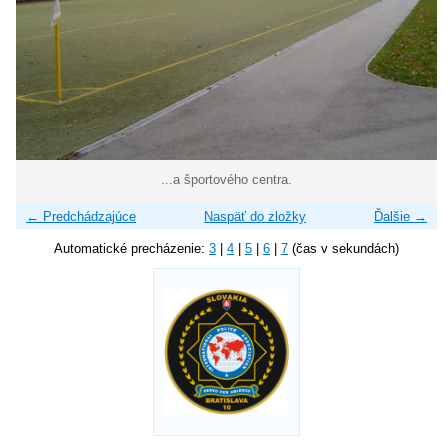
...a športového centra.
← Predchádzajúce
Naspäť do zložky
Ďalšie →
Automatické precházenie:
3
|
4
|
5
|
6
|
7
(čas v sekundách)