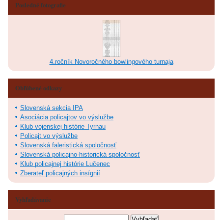
Posledné fotografie
4.ročník Novoročného bowlingového turnaja
Obľúbené odkazy
Slovenská sekcia IPA
Asociácia policajtov vo výslužbe
Klub vojenskej histórie Tyrnau
Policajt vo výslužbe
Slovenská faleristická spoločnosť
Slovenská policajno-historická spoločnosť
Klub policajnej histórie Lučenec
Zberateľ policajných insígnií
Vyhľadávanie