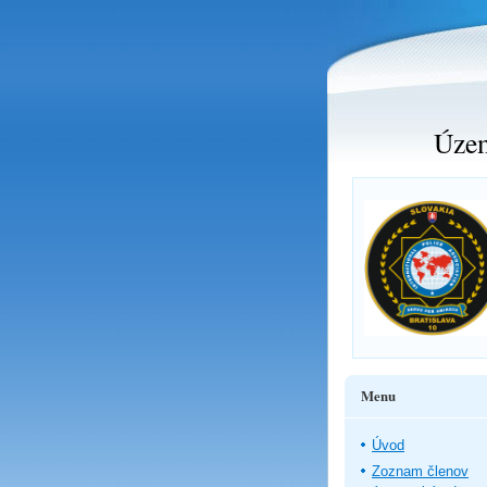
Územ
Menu
Úvod
Zoznam členov