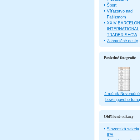
Šport
Víťazstvo nad
Fašizmom
XXIV BARCELO
INTERNATIONAL
TRADER SHOW
Zahraničné cesty
Posledné fotografie
4.ročník Novoročné
bowlingového turna
Obľúbené odkazy
Slovenská sekcia
IPA