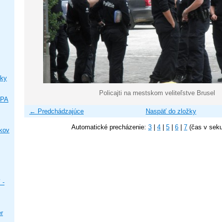
ky
Policajti na mestskom veliteľstve Brusel
IPA
← Predchádzajúce
Naspäť do zložky
Automatické precházenie:
3
|
4
|
5
|
6
|
7
(čas v sek
ikov
 -
er