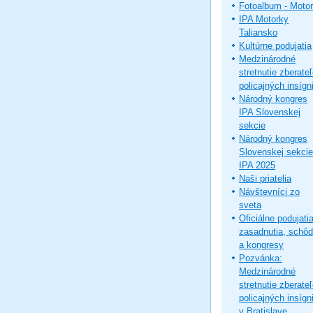
Fotoalbum - Moto
IPA Motorky
Taliansko
Kultúrne podujatia
Medzinárodné
stretnutie zberate
policajných insígni
Národný kongres
IPA Slovenskej
sekcie
Národný kongres
Slovenskej sekcie
IPA 2025
Naši priatelia
Návštevníci zo
sveta
Oficiálne podujatia
zasadnutia, schô
a kongresy
Pozvánka:
Medzinárodné
stretnutie zberate
policajných insígni
v Bratislave