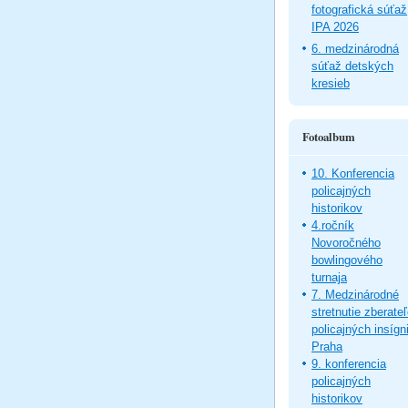
fotografická súťaž
IPA 2026
6. medzinárodná
súťaž detských
kresieb
Fotoalbum
10. Konferencia
policajných
historikov
4.ročník
Novoročného
bowlingového
turnaja
7. Medzinárodné
stretnutie zberate
policajných insígni
Praha
9. konferencia
policajných
historikov