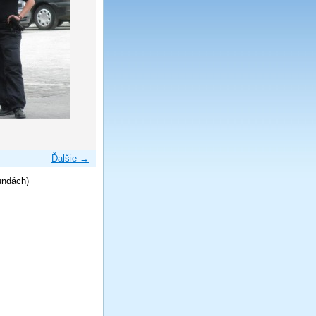
Ďalšie →
undách)