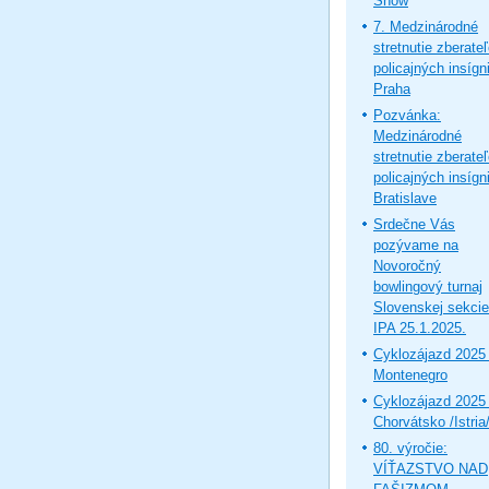
Show
7. Medzinárodné
stretnutie zberate
policajných insígni
Praha
Pozvánka:
Medzinárodné
stretnutie zberate
policajných insígni
Bratislave
Srdečne Vás
pozývame na
Novoročný
bowlingový turnaj
Slovenskej sekcie
IPA 25.1.2025.
Cyklozájazd 2025 
Montenegro
Cyklozájazd 2025 
Chorvátsko /Istria
80. výročie:
VÍŤAZSTVO NAD