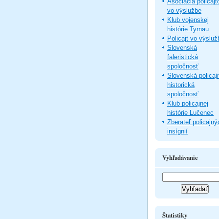
Asociácia policajt
vo výslužbe
Klub vojenskej
histórie Tyrnau
Policajt vo výsluž
Slovenská
faleristická
spoločnosť
Slovenská policaj
historická
spoločnosť
Klub policajnej
histórie Lučenec
Zberateľ policajný
insígnií
Vyhľadávanie
Štatistiky