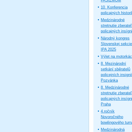
FAŠIZMOM
10. Konferencia
policajných histor
Medzinárodné
stretnutie zberate
policajných insígni
Národný kongres
Slovenskej sekcie
IPA 2025
Výlet na motorká
8. Mezinárodní
setkání sběratelů
policejních insignií
Pozvánka
8. Medzinárodné
stretnutie zberate
policajných insígni
Praha
4.ročník
Novoročného
bowlingového turn
Medzinárodná