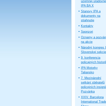
územnej úradovne
IPA BA X
Stanovy IPA a
dokumenty na
stiahnutie
Kontakty
Sponzori
Oznamy a pozván
na akcie
Národný kongres 
Slovenskej sekcie
9. konferencia
policajných histor
IPA Motorky
Taliansko
7. Mezinárodní
setkání sběratelů
policejních insignií
Pozvánka
XXIV. Barcelona
International Trad