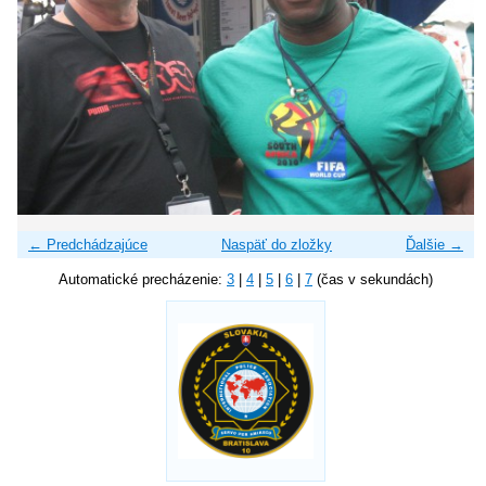
← Predchádzajúce
Naspäť do zložky
Ďalšie →
Automatické precházenie:
3
|
4
|
5
|
6
|
7
(čas v sekundách)