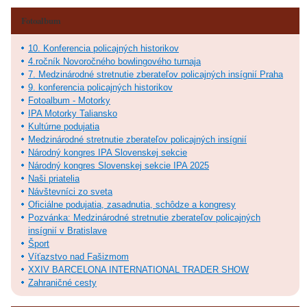
Fotoalbum
10. Konferencia policajných historikov
4.ročník Novoročného bowlingového turnaja
7. Medzinárodné stretnutie zberateľov policajných insígnií Praha
9. konferencia policajných historikov
Fotoalbum - Motorky
IPA Motorky Taliansko
Kultúrne podujatia
Medzinárodné stretnutie zberateľov policajných insígnií
Národný kongres IPA Slovenskej sekcie
Národný kongres Slovenskej sekcie IPA 2025
Naši priatelia
Návštevníci zo sveta
Oficiálne podujatia, zasadnutia, schôdze a kongresy
Pozvánka: Medzinárodné stretnutie zberateľov policajných
insígnií v Bratislave
Šport
Víťazstvo nad Fašizmom
XXIV BARCELONA INTERNATIONAL TRADER SHOW
Zahraničné cesty