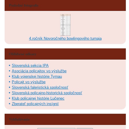
Posledné fotografie
4.ročník Novoročného bowlingového turnaja
Obľúbené odkazy
Slovenská sekcia IPA
Asociácia policajtov vo výslužbe
Klub vojenskej histórie Tyrnau
Policajt vo výslužbe
Slovenská faleristická spoločnosť
Slovenská policajno-historická spoločnosť
Klub policajnej histórie Lučenec
Zberateľ policajných insígnií
Vyhľadávanie