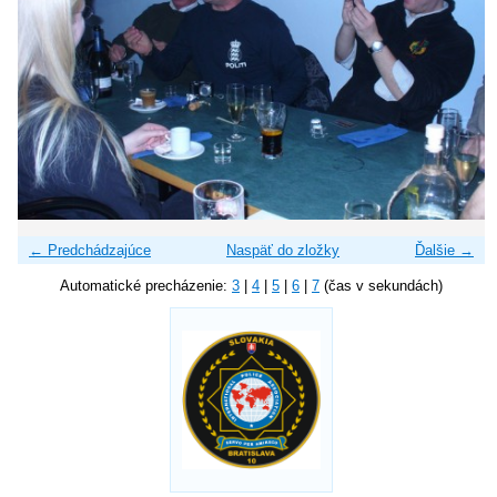
← Predchádzajúce
Naspäť do zložky
Ďalšie →
Automatické precházenie:
3
|
4
|
5
|
6
|
7
(čas v sekundách)