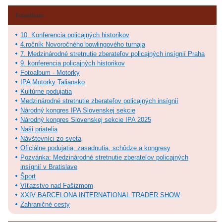
Fotoalbum
10. Konferencia policajných historikov
4.ročník Novoročného bowlingového turnaja
7. Medzinárodné stretnutie zberateľov policajných insígnií Praha
9. konferencia policajných historikov
Fotoalbum - Motorky
IPA Motorky Taliansko
Kultúrne podujatia
Medzinárodné stretnutie zberateľov policajných insígnií
Národný kongres IPA Slovenskej sekcie
Národný kongres Slovenskej sekcie IPA 2025
Naši priatelia
Návštevníci zo sveta
Oficiálne podujatia, zasadnutia, schôdze a kongresy
Pozvánka: Medzinárodné stretnutie zberateľov policajných
insígnií v Bratislave
Šport
Víťazstvo nad Fašizmom
XXIV BARCELONA INTERNATIONAL TRADER SHOW
Zahraničné cesty