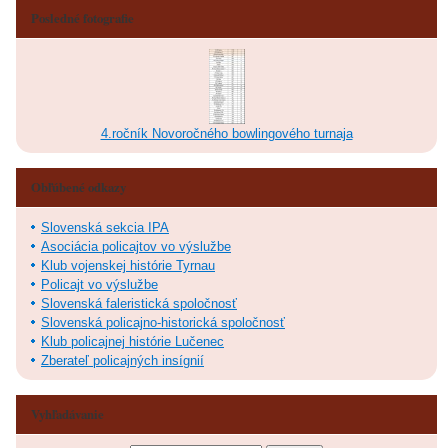
Posledné fotografie
4.ročník Novoročného bowlingového turnaja
Obľúbené odkazy
Slovenská sekcia IPA
Asociácia policajtov vo výslužbe
Klub vojenskej histórie Tyrnau
Policajt vo výslužbe
Slovenská faleristická spoločnosť
Slovenská policajno-historická spoločnosť
Klub policajnej histórie Lučenec
Zberateľ policajných insígnií
Vyhľadávanie