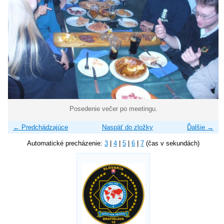
Posedenie večer po meetingu.
← Predchádzajúce
Naspäť do zložky
Ďalšie →
Automatické precházenie:
3
|
4
|
5
|
6
|
7
(čas v sekundách)