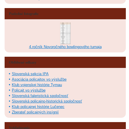
Posledné fotografie
4.ročník Novoročného bowlingového turnaja
Obľúbené odkazy
Slovenská sekcia IPA
Asociácia policajtov vo výslužbe
Klub vojenskej histórie Tyrnau
Policajt vo výslužbe
Slovenská faleristická spoločnosť
Slovenská policajno-historická spoločnosť
Klub policajnej histórie Lučenec
Zberateľ policajných insígnií
Vyhľadávanie