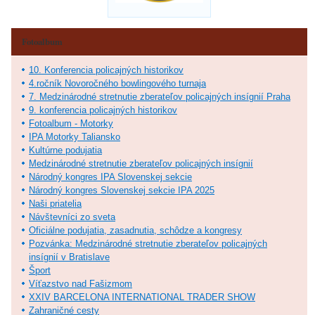
Fotoalbum
10. Konferencia policajných historikov
4.ročník Novoročného bowlingového turnaja
7. Medzinárodné stretnutie zberateľov policajných insígnií Praha
9. konferencia policajných historikov
Fotoalbum - Motorky
IPA Motorky Taliansko
Kultúrne podujatia
Medzinárodné stretnutie zberateľov policajných insígnií
Národný kongres IPA Slovenskej sekcie
Národný kongres Slovenskej sekcie IPA 2025
Naši priatelia
Návštevníci zo sveta
Oficiálne podujatia, zasadnutia, schôdze a kongresy
Pozvánka: Medzinárodné stretnutie zberateľov policajných
insígnií v Bratislave
Šport
Víťazstvo nad Fašizmom
XXIV BARCELONA INTERNATIONAL TRADER SHOW
Zahraničné cesty