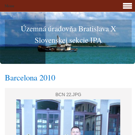
Menu
Územná úradovňa Bratislava X
Slovenskej sekcie IPA
Barcelona 2010
BCN 22.JPG