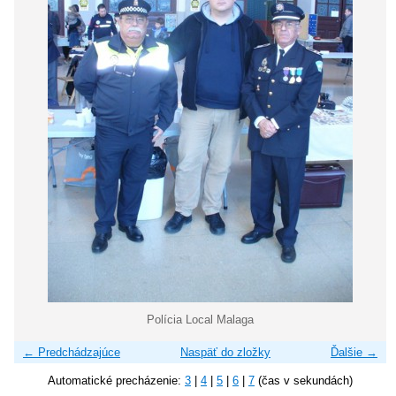
Polícia Local Malaga
← Predchádzajúce
Naspäť do zložky
Ďalšie →
Automatické precházenie:
3
|
4
|
5
|
6
|
7
(čas v sekundách)