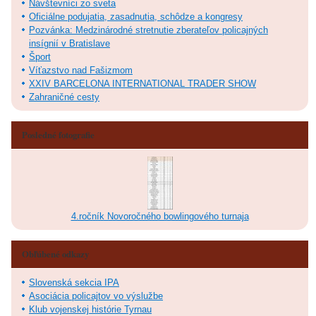
Návštevníci zo sveta
Oficiálne podujatia, zasadnutia, schôdze a kongresy
Pozvánka: Medzinárodné stretnutie zberateľov policajných
insígnií v Bratislave
Šport
Víťazstvo nad Fašizmom
XXIV BARCELONA INTERNATIONAL TRADER SHOW
Zahraničné cesty
Posledné fotografie
4.ročník Novoročného bowlingového turnaja
Obľúbené odkazy
Slovenská sekcia IPA
Asociácia policajtov vo výslužbe
Klub vojenskej histórie Tyrnau