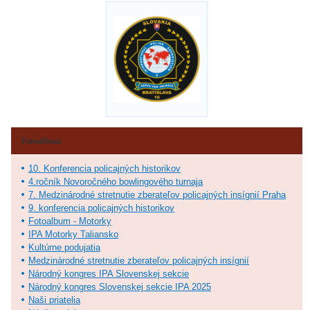
Fotoalbum
10. Konferencia policajných historikov
4.ročník Novoročného bowlingového turnaja
7. Medzinárodné stretnutie zberateľov policajných insígnií Praha
9. konferencia policajných historikov
Fotoalbum - Motorky
IPA Motorky Taliansko
Kultúrne podujatia
Medzinárodné stretnutie zberateľov policajných insígnií
Národný kongres IPA Slovenskej sekcie
Národný kongres Slovenskej sekcie IPA 2025
Naši priatelia