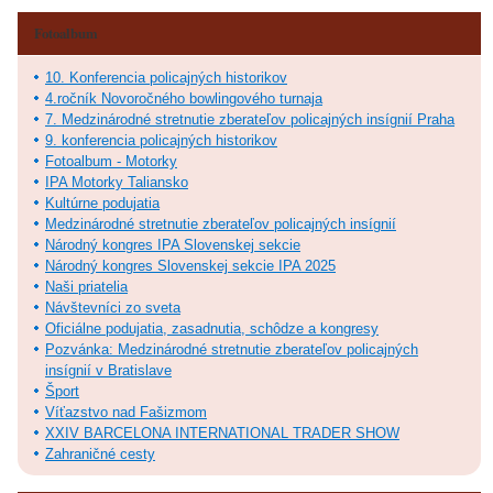
Fotoalbum
10. Konferencia policajných historikov
4.ročník Novoročného bowlingového turnaja
7. Medzinárodné stretnutie zberateľov policajných insígnií Praha
9. konferencia policajných historikov
Fotoalbum - Motorky
IPA Motorky Taliansko
Kultúrne podujatia
Medzinárodné stretnutie zberateľov policajných insígnií
Národný kongres IPA Slovenskej sekcie
Národný kongres Slovenskej sekcie IPA 2025
Naši priatelia
Návštevníci zo sveta
Oficiálne podujatia, zasadnutia, schôdze a kongresy
Pozvánka: Medzinárodné stretnutie zberateľov policajných
insígnií v Bratislave
Šport
Víťazstvo nad Fašizmom
XXIV BARCELONA INTERNATIONAL TRADER SHOW
Zahraničné cesty