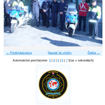
← Predchádzajúce
Naspäť do zložky
Ďalšie →
Automatické precházenie:
3
|
4
|
5
|
6
|
7
(čas v sekundách)