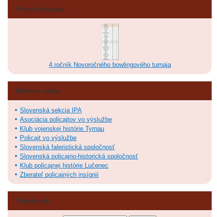
Posledné fotografie
4.ročník Novoročného bowlingového turnaja
Obľúbené odkazy
Slovenská sekcia IPA
Asociácia policajtov vo výslužbe
Klub vojenskej histórie Tyrnau
Policajt vo výslužbe
Slovenská faleristická spoločnosť
Slovenská policajno-historická spoločnosť
Klub policajnej histórie Lučenec
Zberateľ policajných insígnií
Vyhľadávanie