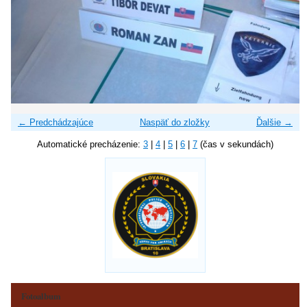
← Predchádzajúce
Naspäť do zložky
Ďalšie →
Automatické precházenie:
3
|
4
|
5
|
6
|
7
(čas v sekundách)
Fotoalbum