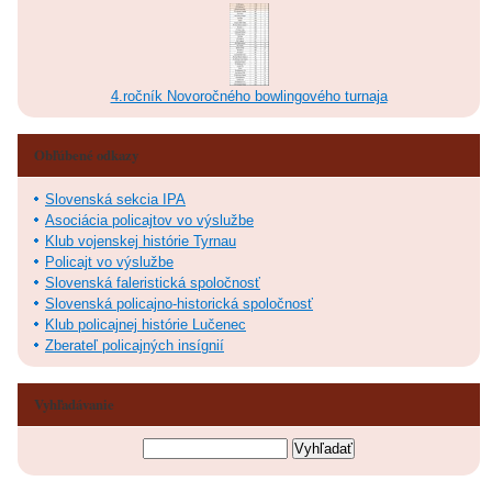
4.ročník Novoročného bowlingového turnaja
Obľúbené odkazy
Slovenská sekcia IPA
Asociácia policajtov vo výslužbe
Klub vojenskej histórie Tyrnau
Policajt vo výslužbe
Slovenská faleristická spoločnosť
Slovenská policajno-historická spoločnosť
Klub policajnej histórie Lučenec
Zberateľ policajných insígnií
Vyhľadávanie