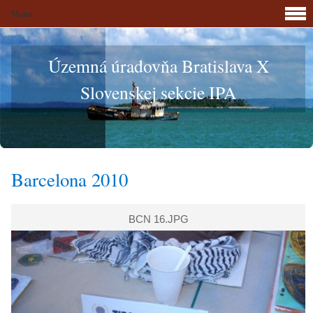
Menu
Územná úradovňa Bratislava X
Slovenskej sekcie IPA
Barcelona 2010
BCN 16.JPG