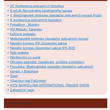
10. Konferencia policajných historikov
4.ročník Novoročného bowlingového turnaja
7. Medzinárodné stretnutie zberateľov policajných insígnií Praha
9. konferencia policajných historikov
Fotoalbum - Motorky
IPA Motorky Taliansko
Kultúrne podujatia
Medzinárodné stretnutie zberateľov policajných insígnií
Národný kongres IPA Slovenskej sekcie
Národný kongres Slovenskej sekcie IPA 2025
Naši priatelia
Návštevníci zo sveta
Oficiálne podujatia, zasadnutia, schôdze a kongresy
Pozvánka: Medzinárodné stretnutie zberateľov policajných
insígnií v Bratislave
Šport
Víťazstvo nad Fašizmom
XXIV BARCELONA INTERNATIONAL TRADER SHOW
Zahraničné cesty
Posledné fotografie