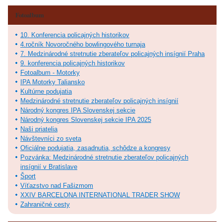
Fotoalbum
10. Konferencia policajných historikov
4.ročník Novoročného bowlingového turnaja
7. Medzinárodné stretnutie zberateľov policajných insígnií Praha
9. konferencia policajných historikov
Fotoalbum - Motorky
IPA Motorky Taliansko
Kultúrne podujatia
Medzinárodné stretnutie zberateľov policajných insígnií
Národný kongres IPA Slovenskej sekcie
Národný kongres Slovenskej sekcie IPA 2025
Naši priatelia
Návštevníci zo sveta
Oficiálne podujatia, zasadnutia, schôdze a kongresy
Pozvánka: Medzinárodné stretnutie zberateľov policajných
insígnií v Bratislave
Šport
Víťazstvo nad Fašizmom
XXIV BARCELONA INTERNATIONAL TRADER SHOW
Zahraničné cesty