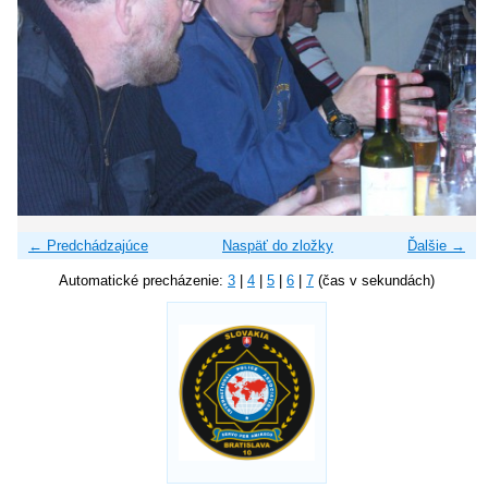
← Predchádzajúce
Naspäť do zložky
Ďalšie →
Automatické precházenie:
3
|
4
|
5
|
6
|
7
(čas v sekundách)