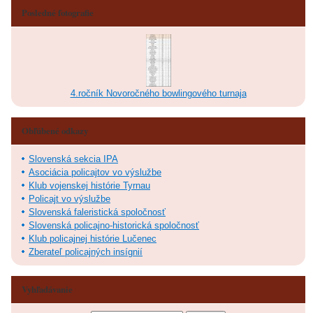
Posledné fotografie
4.ročník Novoročného bowlingového turnaja
Obľúbené odkazy
Slovenská sekcia IPA
Asociácia policajtov vo výslužbe
Klub vojenskej histórie Tyrnau
Policajt vo výslužbe
Slovenská faleristická spoločnosť
Slovenská policajno-historická spoločnosť
Klub policajnej histórie Lučenec
Zberateľ policajných insígnií
Vyhľadávanie