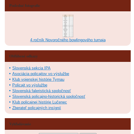
Posledné fotografie
4.ročník Novoročného bowlingového turnaja
Obľúbené odkazy
Slovenská sekcia IPA
Asociácia policajtov vo výslužbe
Klub vojenskej histórie Tyrnau
Policajt vo výslužbe
Slovenská faleristická spoločnosť
Slovenská policajno-historická spoločnosť
Klub policajnej histórie Lučenec
Zberateľ policajných insígnií
Vyhľadávanie