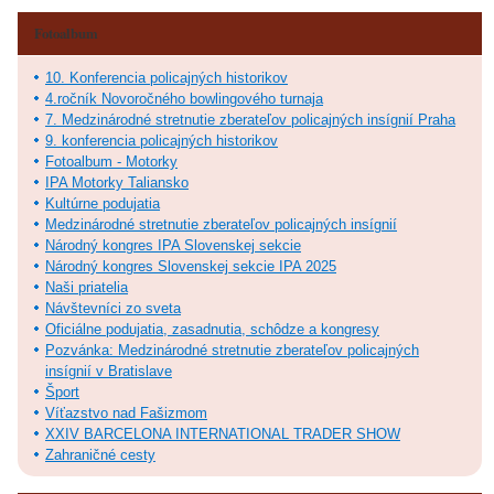
Fotoalbum
10. Konferencia policajných historikov
4.ročník Novoročného bowlingového turnaja
7. Medzinárodné stretnutie zberateľov policajných insígnií Praha
9. konferencia policajných historikov
Fotoalbum - Motorky
IPA Motorky Taliansko
Kultúrne podujatia
Medzinárodné stretnutie zberateľov policajných insígnií
Národný kongres IPA Slovenskej sekcie
Národný kongres Slovenskej sekcie IPA 2025
Naši priatelia
Návštevníci zo sveta
Oficiálne podujatia, zasadnutia, schôdze a kongresy
Pozvánka: Medzinárodné stretnutie zberateľov policajných
insígnií v Bratislave
Šport
Víťazstvo nad Fašizmom
XXIV BARCELONA INTERNATIONAL TRADER SHOW
Zahraničné cesty