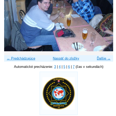
← Predchádzajúce
Naspäť do zložky
Ďalšie →
Automatické precházenie:
3
|
4
|
5
|
6
|
7
(čas v sekundách)