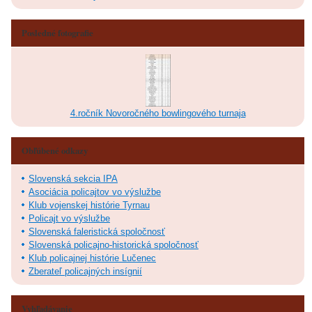
Posledné fotografie
4.ročník Novoročného bowlingového turnaja
Obľúbené odkazy
Slovenská sekcia IPA
Asociácia policajtov vo výslužbe
Klub vojenskej histórie Tyrnau
Policajt vo výslužbe
Slovenská faleristická spoločnosť
Slovenská policajno-historická spoločnosť
Klub policajnej histórie Lučenec
Zberateľ policajných insígnií
Vyhľadávanie