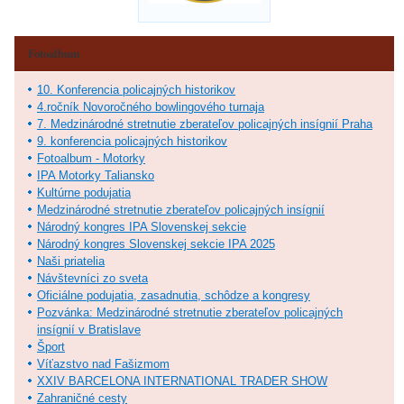
Fotoalbum
10. Konferencia policajných historikov
4.ročník Novoročného bowlingového turnaja
7. Medzinárodné stretnutie zberateľov policajných insígnií Praha
9. konferencia policajných historikov
Fotoalbum - Motorky
IPA Motorky Taliansko
Kultúrne podujatia
Medzinárodné stretnutie zberateľov policajných insígnií
Národný kongres IPA Slovenskej sekcie
Národný kongres Slovenskej sekcie IPA 2025
Naši priatelia
Návštevníci zo sveta
Oficiálne podujatia, zasadnutia, schôdze a kongresy
Pozvánka: Medzinárodné stretnutie zberateľov policajných
insígnií v Bratislave
Šport
Víťazstvo nad Fašizmom
XXIV BARCELONA INTERNATIONAL TRADER SHOW
Zahraničné cesty