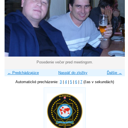
Posedenie večer pred meetingom.
← Predchádzajúce
Naspäť do zložky
Ďalšie →
Automatické precházenie:
3
|
4
|
5
|
6
|
7
(čas v sekundách)