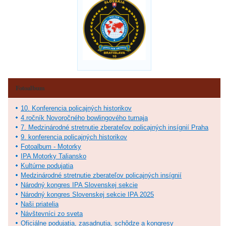
Fotoalbum
10. Konferencia policajných historikov
4.ročník Novoročného bowlingového turnaja
7. Medzinárodné stretnutie zberateľov policajných insígnií Praha
9. konferencia policajných historikov
Fotoalbum - Motorky
IPA Motorky Taliansko
Kultúrne podujatia
Medzinárodné stretnutie zberateľov policajných insígnií
Národný kongres IPA Slovenskej sekcie
Národný kongres Slovenskej sekcie IPA 2025
Naši priatelia
Návštevníci zo sveta
Oficiálne podujatia, zasadnutia, schôdze a kongresy