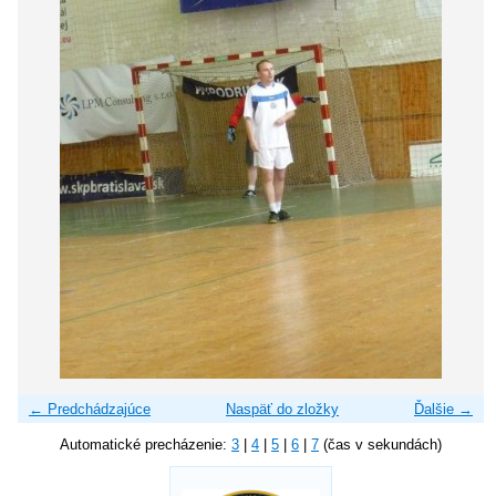
← Predchádzajúce
Naspäť do zložky
Ďalšie →
Automatické precházenie:
3
|
4
|
5
|
6
|
7
(čas v sekundách)