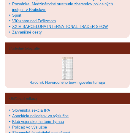
Pozvánka: Medzinárodné stretnutie zberateľov policajných
insígnií v Bratislave
Šport
Víťazstvo nad Fašizmom
XXIV BARCELONA INTERNATIONAL TRADER SHOW
Zahraničné cesty
Posledné fotografie
4.ročník Novoročného bowlingového turnaja
Obľúbené odkazy
Slovenská sekcia IPA
Asociácia policajtov vo výslužbe
Klub vojenskej histórie Tyrnau
Policajt vo výslužbe
Slovenská faleristická spoločnosť