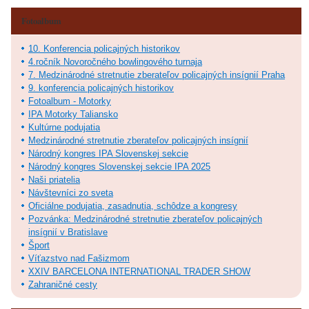
Fotoalbum
10. Konferencia policajných historikov
4.ročník Novoročného bowlingového turnaja
7. Medzinárodné stretnutie zberateľov policajných insígnií Praha
9. konferencia policajných historikov
Fotoalbum - Motorky
IPA Motorky Taliansko
Kultúrne podujatia
Medzinárodné stretnutie zberateľov policajných insígnií
Národný kongres IPA Slovenskej sekcie
Národný kongres Slovenskej sekcie IPA 2025
Naši priatelia
Návštevníci zo sveta
Oficiálne podujatia, zasadnutia, schôdze a kongresy
Pozvánka: Medzinárodné stretnutie zberateľov policajných
insígnií v Bratislave
Šport
Víťazstvo nad Fašizmom
XXIV BARCELONA INTERNATIONAL TRADER SHOW
Zahraničné cesty