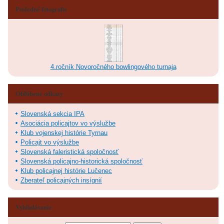
Posledné fotografie
4.ročník Novoročného bowlingového turnaja
Obľúbené odkazy
Slovenská sekcia IPA
Asociácia policajtov vo výslužbe
Klub vojenskej histórie Tyrnau
Policajt vo výslužbe
Slovenská faleristická spoločnosť
Slovenská policajno-historická spoločnosť
Klub policajnej histórie Lučenec
Zberateľ policajných insígnií
Vyhľadávanie