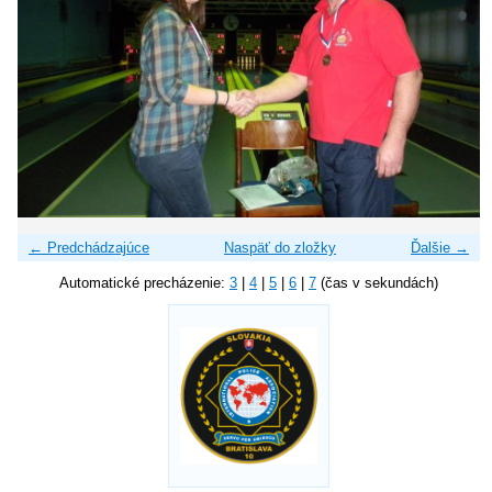
← Predchádzajúce
Naspäť do zložky
Ďalšie →
Automatické precházenie:
3
|
4
|
5
|
6
|
7
(čas v sekundách)