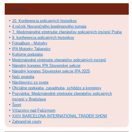
Fotoalbum
10. Konferencia policajných historikov
4.ročník Novoročného bowlingového turnaja
7. Medzinárodné stretnutie zberateľov policajných insígnií Praha
9. konferencia policajných historikov
Fotoalbum - Motorky
IPA Motorky Taliansko
Kultúrne podujatia
Medzinárodné stretnutie zberateľov policajných insígnií
Národný kongres IPA Slovenskej sekcie
Národný kongres Slovenskej sekcie IPA 2025
Naši priatelia
Návštevníci zo sveta
Oficiálne podujatia, zasadnutia, schôdze a kongresy
Pozvánka: Medzinárodné stretnutie zberateľov policajných
insígnií v Bratislave
Šport
Víťazstvo nad Fašizmom
XXIV BARCELONA INTERNATIONAL TRADER SHOW
Zahraničné cesty