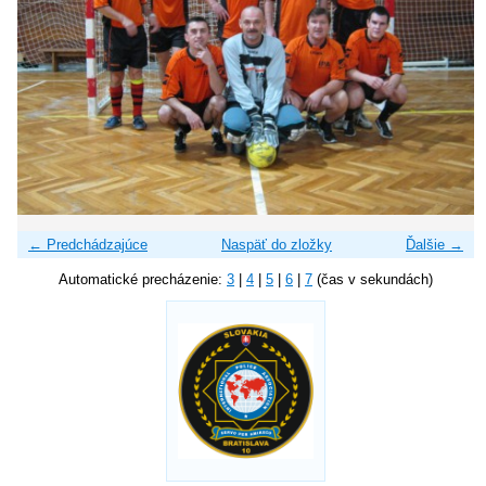
← Predchádzajúce
Naspäť do zložky
Ďalšie →
Automatické precházenie:
3
|
4
|
5
|
6
|
7
(čas v sekundách)