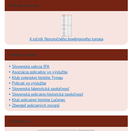
Posledné fotografie
4.ročník Novoročného bowlingového turnaja
Obľúbené odkazy
Slovenská sekcia IPA
Asociácia policajtov vo výslužbe
Klub vojenskej histórie Tyrnau
Policajt vo výslužbe
Slovenská faleristická spoločnosť
Slovenská policajno-historická spoločnosť
Klub policajnej histórie Lučenec
Zberateľ policajných insígnií
Vyhľadávanie