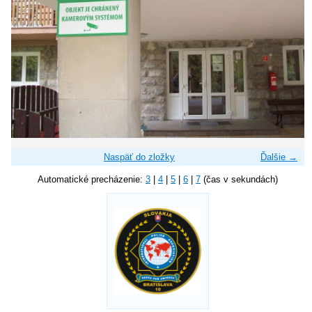
Naspäť do zložky
Ďalšie →
Automatické precházenie:
3
|
4
|
5
|
6
|
7
(čas v sekundách)