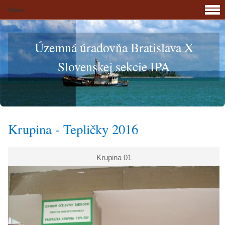
Menu
Územná úradovňa Bratislava X
Slovenskej sekcie IPA
Krupina - Tepličky 2016
Krupina 01