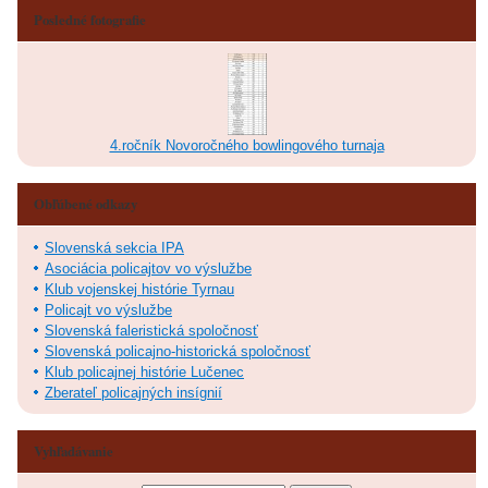
Posledné fotografie
4.ročník Novoročného bowlingového turnaja
Obľúbené odkazy
Slovenská sekcia IPA
Asociácia policajtov vo výslužbe
Klub vojenskej histórie Tyrnau
Policajt vo výslužbe
Slovenská faleristická spoločnosť
Slovenská policajno-historická spoločnosť
Klub policajnej histórie Lučenec
Zberateľ policajných insígnií
Vyhľadávanie