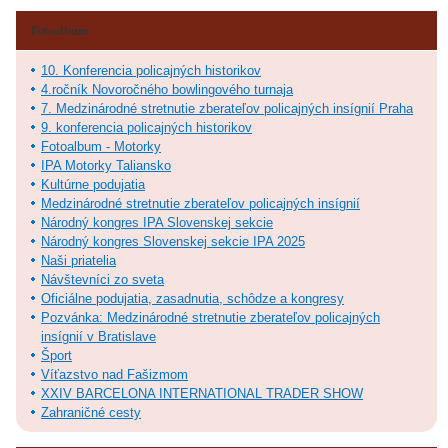
Fotoalbum
10. Konferencia policajných historikov
4.ročník Novoročného bowlingového turnaja
7. Medzinárodné stretnutie zberateľov policajných insígnií Praha
9. konferencia policajných historikov
Fotoalbum - Motorky
IPA Motorky Taliansko
Kultúrne podujatia
Medzinárodné stretnutie zberateľov policajných insígnií
Národný kongres IPA Slovenskej sekcie
Národný kongres Slovenskej sekcie IPA 2025
Naši priatelia
Návštevníci zo sveta
Oficiálne podujatia, zasadnutia, schôdze a kongresy
Pozvánka: Medzinárodné stretnutie zberateľov policajných
insígnií v Bratislave
Šport
Víťazstvo nad Fašizmom
XXIV BARCELONA INTERNATIONAL TRADER SHOW
Zahraničné cesty