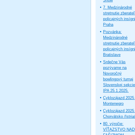
Show
7. Medzinárodné
stretnutie zberate
policajných insígni
Praha
Pozvánka:
Medzinárodné
stretnutie zberate
policajných insígni
Bratislave
Srdečne Vás
pozývame na
Novoročný
bowlingový turnaj
Slovenskej sekcie
IPA 25.1.2025.
Cyklozájazd 2025 
Montenegro
Cyklozájazd 2025 
Chorvátsko /Istria
80. výročie:
VÍŤAZSTVO NAD