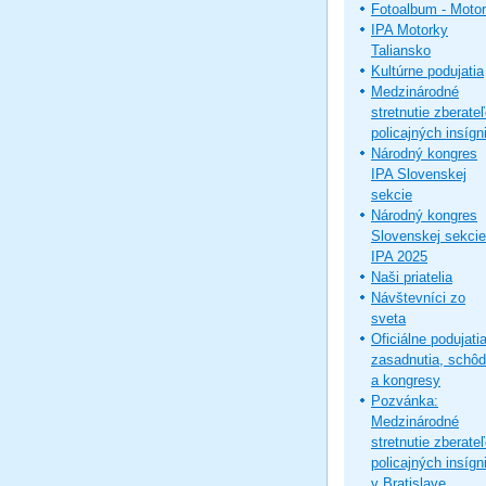
Fotoalbum - Moto
IPA Motorky
Taliansko
Kultúrne podujatia
Medzinárodné
stretnutie zberate
policajných insígni
Národný kongres
IPA Slovenskej
sekcie
Národný kongres
Slovenskej sekcie
IPA 2025
Naši priatelia
Návštevníci zo
sveta
Oficiálne podujatia
zasadnutia, schô
a kongresy
Pozvánka:
Medzinárodné
stretnutie zberate
policajných insígni
v Bratislave