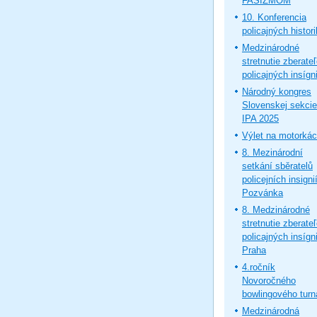
FAŠIZMOM
10. Konferencia
policajných histor
Medzinárodné
stretnutie zberate
policajných insígni
Národný kongres
Slovenskej sekcie
IPA 2025
Výlet na motorká
8. Mezinárodní
setkání sběratelů
policejních insignií
Pozvánka
8. Medzinárodné
stretnutie zberate
policajných insígni
Praha
4.ročník
Novoročného
bowlingového turn
Medzinárodná