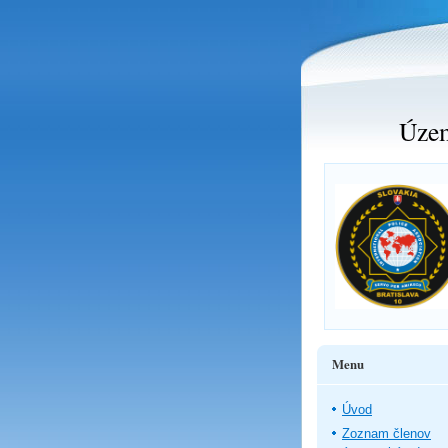
Územ
Menu
Úvod
Zoznam členov