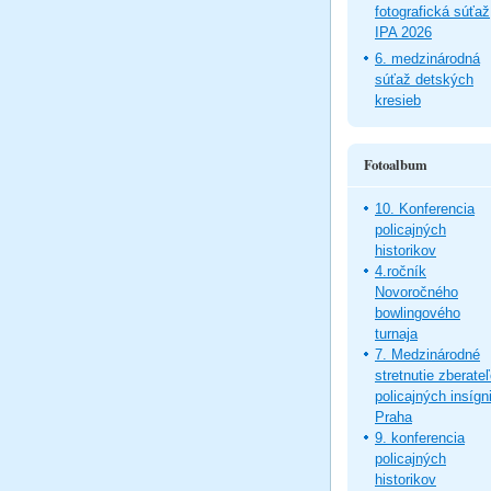
fotografická súťaž
IPA 2026
6. medzinárodná
súťaž detských
kresieb
Fotoalbum
10. Konferencia
policajných
historikov
4.ročník
Novoročného
bowlingového
turnaja
7. Medzinárodné
stretnutie zberate
policajných insígni
Praha
9. konferencia
policajných
historikov