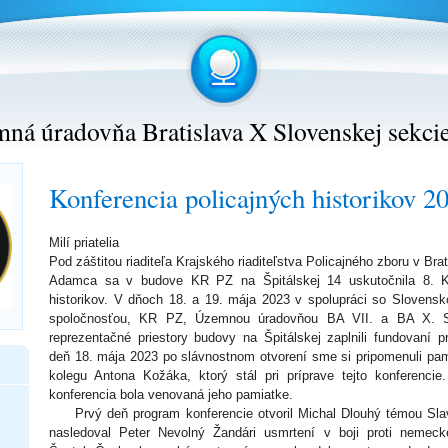
ná úradovňa Bratislava X Slovenskej sekci
Konferencia policajných historikov 2
Milí priatelia
Pod záštitou riaditeľa Krajského riaditeľstva Policajného zboru v Brat
Adamca sa v budove KR PZ na Špitálskej 14 uskutočnila 8. Ko
historikov. V dňoch 18. a 19. mája 2023 v spolupráci so Slovensko
spoločnosťou, KR PZ, Územnou úradovňou BA VII. a BA X. S
reprezentačné priestory budovy na Špitálskej zaplnili fundovaní p
deň 18. mája 2023 po slávnostnom otvorení sme si pripomenuli pa
kolegu Antona Kožáka, ktorý stál pri príprave tejto konferencie.
konferencia bola venovaná jeho pamiatke.
Prvý deň program konferencie otvoril Michal Dlouhý témou Slaví
nasledoval Peter Nevolný Žandári usmrtení v boji proti neme