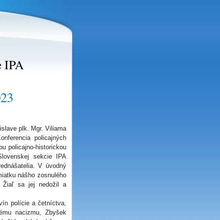
e IPA
023
islave plk. Mgr. Viliama
nferencia policajných
u policajno-historickou
lovenskej sekcie IPA
rednášatelia. V úvodný
miatku nášho zosnulého
 Žiaľ sa jej nedožil a
n polície a četníctva,
ckému nacizmu, Zbyšek