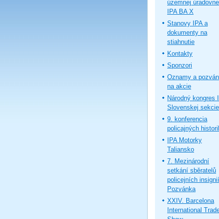
územnej úradovne
IPA BA X
Stanovy IPA a
dokumenty na
stiahnutie
Kontakty
Sponzori
Oznamy a pozván
na akcie
Národný kongres 
Slovenskej sekcie
9. konferencia
policajných histor
IPA Motorky
Taliansko
7. Mezinárodní
setkání sběratelů
policejních insignií
Pozvánka
XXIV. Barcelona
International Trad