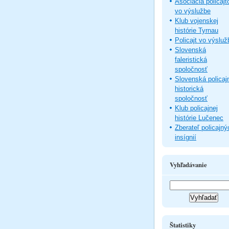
Asociácia policajt
vo výslužbe
Klub vojenskej
histórie Tyrnau
Policajt vo výsluž
Slovenská
faleristická
spoločnosť
Slovenská policaj
historická
spoločnosť
Klub policajnej
histórie Lučenec
Zberateľ policajný
insígnií
Vyhľadávanie
Štatistiky