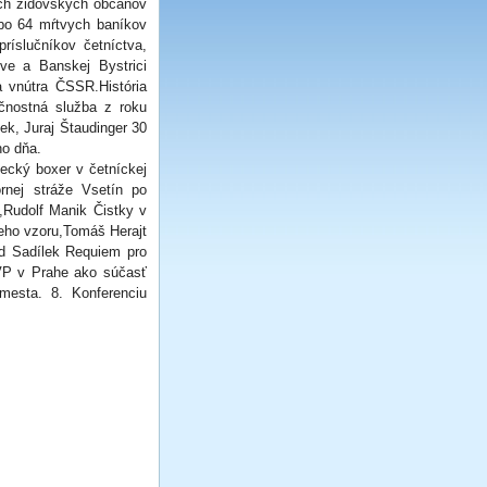
ch židovských občanov
ebo 64 mŕtvych baníkov
ríslučníkov četníctva,
ve a Banskej Bystrici
a vnútra ČSSR.História
čnostná služba z roku
ek, Juraj Štaudinger 30
ho dňa.
cký boxer v četníckej
rnej stráže Vsetín po
,Rudolf Manik Čistky v
eho vzoru,Tomáš Herajt
d Sadílek Requiem pro
IVP v Prahe ako súčasť
mesta. 8. Konferenciu