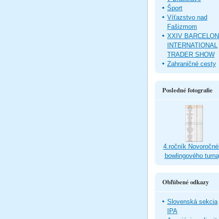
Šport
Víťazstvo nad
Fašizmom
XXIV BARCELO
INTERNATIONAL
TRADER SHOW
Zahraničné cesty
Posledné fotografie
4.ročník Novoročné
bowlingového turna
Obľúbené odkazy
Slovenská sekcia
IPA