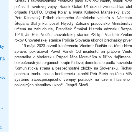
Šustek Československé cestovné pasy ako dokumenty osudu dvo
počas II. svetovej vojny, Radek Galaš Už doznel zvonca hlas al
orípadu PLUTO, Ondŕej Koláŕ a Ivana Koláŕová Manželský život p
Petr Klinovský Príbeh okresného četníckeho veliteľa v Námesto
Štepána Blahynku, Josef Nejedlý Záložné pracovisko Ministerstv
určená na zabudnutie, František Šmákal História odznaku Bezpe
1946, Jiŕí Rulc Vedúci chovateľskej stanice PS kpt. Vladimír Zvolán
rokov Chovateľskej stanice Polícia Slovakia ukončil prednášky prvé
19.mája 2023 otvoril konferenciu Vladimír Ďurišin na tému Neme
ky
správe, pokračoval Pavel Vanék Od incidentu pri prápore Vnúto
prestrelke v Maďarsku. Prípad Jána Moravčíka a Jiřího Hajšmana.
IPA
bezpečnostných orgánoch krajín ľudovej demokracie podľa sovietsk
Komunistická strana a bezpečnostné zložky na Slovensku, Richar
panenku trochu inak a konferenciu ukončil Petr Stein na tému M
ikov
systému zabezpečujúceho verejný poriadok na území hlavného 
policajných historikov ukončil Jerguš Sivoš
 -
er