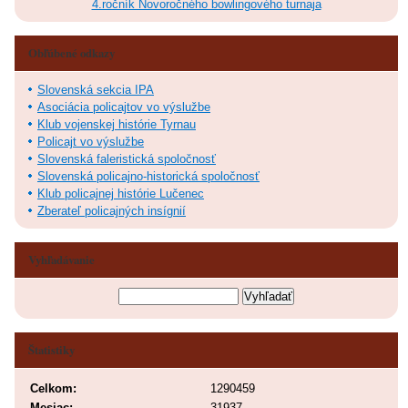
4.ročník Novoročného bowlingového turnaja
Obľúbené odkazy
Slovenská sekcia IPA
Asociácia policajtov vo výslužbe
Klub vojenskej histórie Tyrnau
Policajt vo výslužbe
Slovenská faleristická spoločnosť
Slovenská policajno-historická spoločnosť
Klub policajnej histórie Lučenec
Zberateľ policajných insígnií
Vyhľadávanie
Štatistiky
Celkom:
1290459
Mesiac:
31937