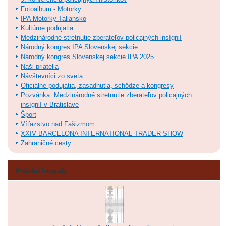
Fotoalbum - Motorky
IPA Motorky Taliansko
Kultúrne podujatia
Medzinárodné stretnutie zberateľov policajných insígnií
Národný kongres IPA Slovenskej sekcie
Národný kongres Slovenskej sekcie IPA 2025
Naši priatelia
Návštevníci zo sveta
Oficiálne podujatia, zasadnutia, schôdze a kongresy
Pozvánka: Medzinárodné stretnutie zberateľov policajných
insígnií v Bratislave
Šport
Víťazstvo nad Fašizmom
XXIV BARCELONA INTERNATIONAL TRADER SHOW
Zahraničné cesty
Posledné fotografie