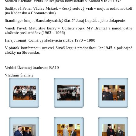
Sadílek Richard: Vznik Policajného komisariátu v Kadani v roku 1937
Sadílková Petra: Václav Mrázek – český sériový vrah v mojom rodnom okolí
(na Kadansku a Chomutovsku)
Staudinger Juraj: „Banskobystrický škrtič“ Juraj Lupták a jeho dolapenie
Vaněk Pavel: Maturitné kurzy v Učilišti vojsk MV Bruntál a národnostné
zloženie poslucháčov (1963 – 1966)
Herajt Tomáš: Colná vyhľadávacia služba 1970 – 1990
V piatok konferenciu uzavrel Sivoš Jerguš prednáškou Jar 1945 a policajné
zložky na Slovensku.
Vedúci Územnej úradovne BA10
Vladimír Šramatý