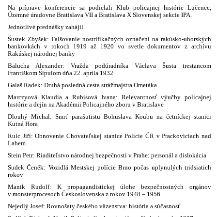
Na príprave konferencie sa podielali Klub policajnej histórie Lučenec,
Územné úradovne Bratislava VII a Bratislava X Slovenskej sekcie IPA.
Jednotlivé prednášky zahájil
Šustek Zbyšek: Falšovanie nostrifikačných označení na rakúsko-uhorských
bankovkách v rokoch 1919 až 1920 vo svetle dokumentov z archívu
Rakúskej národnej banky
Balucha Alexander: Vražda podúradníka Václava Šusta trestancom
Františkom Šipulom dňa 22. apríla 1932
Galaš Radek: Druhá posledná cesta strážmajstra Ometáka
Marczyová Klaudia a Rubisová Ivana: Relevantnosť výučby policajnej
histórie a dejín na Akadémii Policajného zboru v Bratislave
Dlouhý Michal: Smrť parašutistu Bohuslava Koubu na četníckej stanici
Kutná Hora
Rulc Jiří: Obnovenie Chovateľskej stanice Polície ČR v Prackoviciach nad
Labem
Stein Petr: Riaditeľstvo národnej bezpečnosti v Prahe: personál a dislokácia
Sudek Čeněk: Vozidlá Mestskej polície Brno počas uplynulých tridsiatich
rokov
Manik Rudolf: K propagandistickej úlohe bezpečnostných orgánov
v monsterprocesoch Československa z rokov 1948 – 1956
Nejedlý Josef: Rovnošaty českého väzenstva: história a súčasnosť