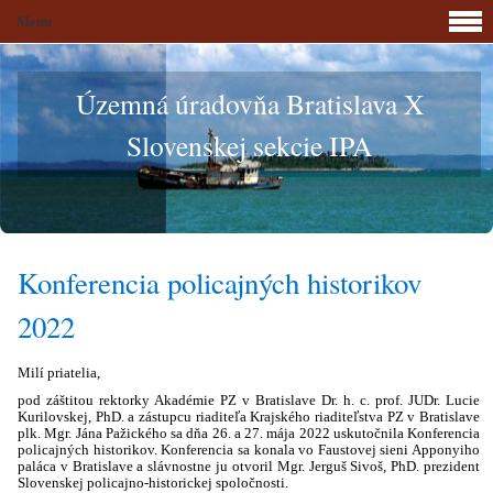
Menu
Územná úradovňa Bratislava X
Slovenskej sekcie IPA
Konferencia policajných historikov
2022
Milí priatelia,
pod záštitou rektorky Akadémie PZ v Bratislave Dr. h. c. prof. JUDr. Lucie
Kurilovskej, PhD. a zástupcu riaditeľa Krajského riaditeľstva PZ v Bratislave
plk. Mgr. Jána Pažického sa dňa 26. a 27. mája 2022 uskutočnila Konferencia
policajných historikov. Konferencia sa konala vo Faustovej sieni Apponyiho
paláca v Bratislave a slávnostne ju otvoril Mgr. Jerguš Sivoš, PhD. prezident
Slovenskej policajno-historickej spoločnosti.