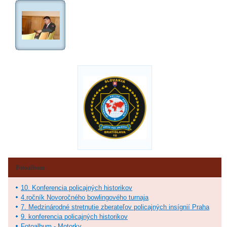
Fotoalbum
10. Konferencia policajných historikov
4.ročník Novoročného bowlingového turnaja
7. Medzinárodné stretnutie zberateľov policajných insígnií Praha
9. konferencia policajných historikov
Fotoalbum - Motorky