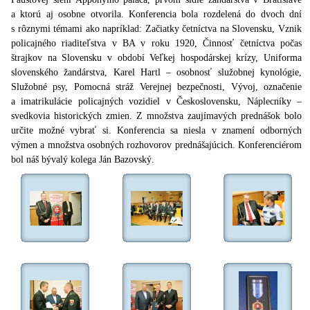
a ktorú aj osobne otvorila. Konferencia bola rozdelená do dvoch dní
s rôznymi témami ako napríklad: Začiatky četníctva na Slovensku, Vznik
policajného riaditeľstva v BA v roku 1920, Činnosť četníctva počas
štrajkov na Slovensku v období Veľkej hospodárskej krízy, Uniforma
slovenského žandárstva, Karel Hartl – osobnosť služobnej kynológie,
Služobné psy, Pomocná stráž Verejnej bezpečnosti, Vývoj, označenie
a imatrikulácie policajných vozidiel v Československu, Náplecníky –
svedkovia historických zmien. Z množstva zaujímavých prednášok bolo
určite možné vybrať si. Konferencia sa niesla v znamení odborných
výmen a množstva osobných rozhovorov prednášajúcich. Konferenciérom
bol náš bývalý kolega Ján Bazovský.