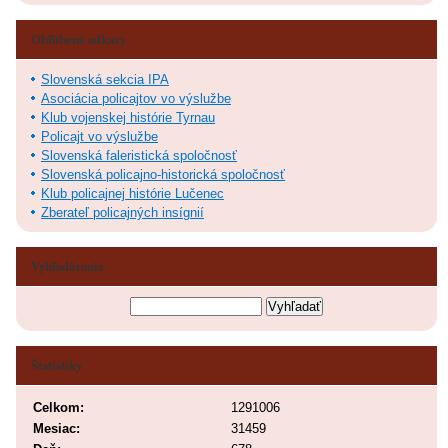
Obľúbené odkazy
Slovenská sekcia IPA
Asociácia policajtov vo výslužbe
Klub vojenskej histórie Tyrnau
Policajt vo výslužbe
Slovenská faleristická spoločnosť
Slovenská policajno-historická spoločnosť
Klub policajnej histórie Lučenec
Zberateľ policajných insígnií
Vyhľadávanie
Štatistiky
Celkom:
1291006
Mesiac:
31459