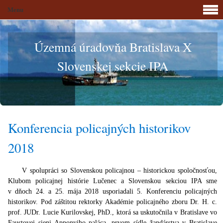
Menu
Územná úradovňa Bratislava X
Slovenskej sekcie IPA
Konferencia policajných historikov
2018
V spolupráci so Slovenskou policajnou – historickou spoločnosťou,
Klubom policajnej histórie Lučenec a Slovenskou sekciou IPA sme
v dňoch 24. a 25. mája 2018 usporiadali 5. Konferenciu policajných
historikov. Pod záštitou rektorky Akadémie policajného zboru Dr. H. c.
prof. JUDr. Lucie Kurilovskej, PhD., ktorá sa uskutočnila v Bratislave vo
Faustovej sieni Apponyiho paláca, prvom sídle žandárstva v Bratislave