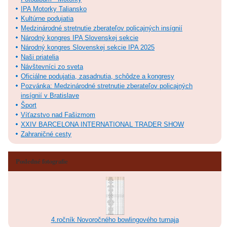
IPA Motorky Taliansko
Kultúrne podujatia
Medzinárodné stretnutie zberateľov policajných insígnií
Národný kongres IPA Slovenskej sekcie
Národný kongres Slovenskej sekcie IPA 2025
Naši priatelia
Návštevníci zo sveta
Oficiálne podujatia, zasadnutia, schôdze a kongresy
Pozvánka: Medzinárodné stretnutie zberateľov policajných
insígnií v Bratislave
Šport
Víťazstvo nad Fašizmom
XXIV BARCELONA INTERNATIONAL TRADER SHOW
Zahraničné cesty
Posledné fotografie
4.ročník Novoročného bowlingového turnaja