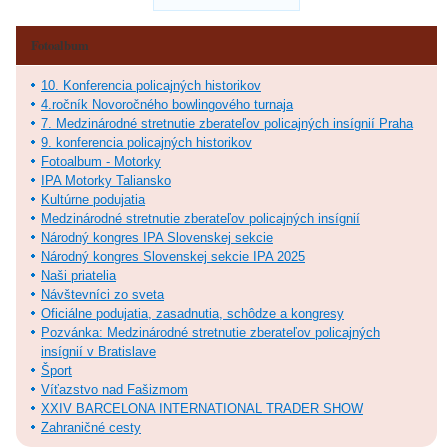
Fotoalbum
10. Konferencia policajných historikov
4.ročník Novoročného bowlingového turnaja
7. Medzinárodné stretnutie zberateľov policajných insígnií Praha
9. konferencia policajných historikov
Fotoalbum - Motorky
IPA Motorky Taliansko
Kultúrne podujatia
Medzinárodné stretnutie zberateľov policajných insígnií
Národný kongres IPA Slovenskej sekcie
Národný kongres Slovenskej sekcie IPA 2025
Naši priatelia
Návštevníci zo sveta
Oficiálne podujatia, zasadnutia, schôdze a kongresy
Pozvánka: Medzinárodné stretnutie zberateľov policajných
insígnií v Bratislave
Šport
Víťazstvo nad Fašizmom
XXIV BARCELONA INTERNATIONAL TRADER SHOW
Zahraničné cesty