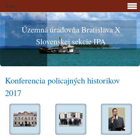
Menu
Územná úradovňa Bratislava X
Slovenskej sekcie IPA
Konferencia policajných historikov
2017