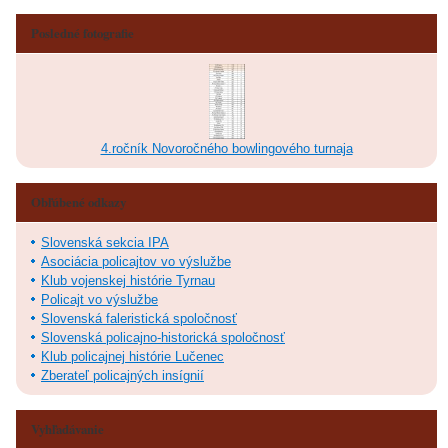
Posledné fotografie
4.ročník Novoročného bowlingového turnaja
Obľúbené odkazy
Slovenská sekcia IPA
Asociácia policajtov vo výslužbe
Klub vojenskej histórie Tyrnau
Policajt vo výslužbe
Slovenská faleristická spoločnosť
Slovenská policajno-historická spoločnosť
Klub policajnej histórie Lučenec
Zberateľ policajných insígnií
Vyhľadávanie