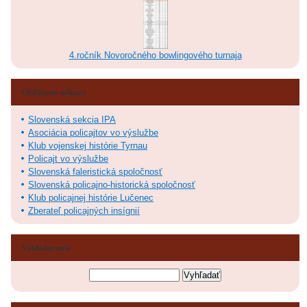
4.ročník Novoročného bowlingového turnaja
Obľúbené odkazy
Slovenská sekcia IPA
Asociácia policajtov vo výslužbe
Klub vojenskej histórie Tyrnau
Policajt vo výslužbe
Slovenská faleristická spoločnosť
Slovenská policajno-historická spoločnosť
Klub policajnej histórie Lučenec
Zberateľ policajných insígnií
Vyhľadávanie