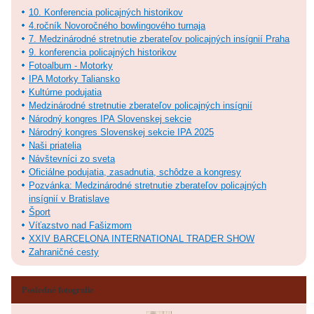
10. Konferencia policajných historikov
4.ročník Novoročného bowlingového turnaja
7. Medzinárodné stretnutie zberateľov policajných insígnií Praha
9. konferencia policajných historikov
Fotoalbum - Motorky
IPA Motorky Taliansko
Kultúrne podujatia
Medzinárodné stretnutie zberateľov policajných insígnií
Národný kongres IPA Slovenskej sekcie
Národný kongres Slovenskej sekcie IPA 2025
Naši priatelia
Návštevníci zo sveta
Oficiálne podujatia, zasadnutia, schôdze a kongresy
Pozvánka: Medzinárodné stretnutie zberateľov policajných
insígnií v Bratislave
Šport
Víťazstvo nad Fašizmom
XXIV BARCELONA INTERNATIONAL TRADER SHOW
Zahraničné cesty
Posledné fotografie