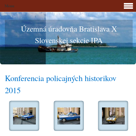
Menu
Územná úradovňa Bratislava X
Slovenskej sekcie IPA
Konferencia policajných historikov
2015