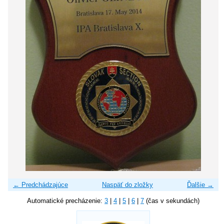
← Predchádzajúce
Naspäť do zložky
Ďalšie →
Automatické precházenie:
3
|
4
|
5
|
6
|
7
(čas v sekundách)