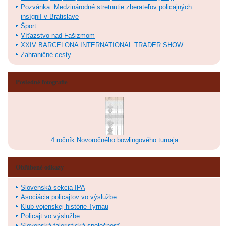
Pozvánka: Medzinárodné stretnutie zberateľov policajných
insígnií v Bratislave
Šport
Víťazstvo nad Fašizmom
XXIV BARCELONA INTERNATIONAL TRADER SHOW
Zahraničné cesty
Posledné fotografie
4.ročník Novoročného bowlingového turnaja
Obľúbené odkazy
Slovenská sekcia IPA
Asociácia policajtov vo výslužbe
Klub vojenskej histórie Tyrnau
Policajt vo výslužbe
Slovenská faleristická spoločnosť