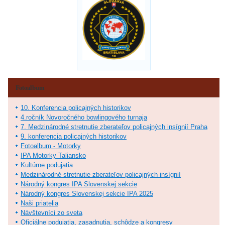
Fotoalbum
10. Konferencia policajných historikov
4.ročník Novoročného bowlingového turnaja
7. Medzinárodné stretnutie zberateľov policajných insígnií Praha
9. konferencia policajných historikov
Fotoalbum - Motorky
IPA Motorky Taliansko
Kultúrne podujatia
Medzinárodné stretnutie zberateľov policajných insígnií
Národný kongres IPA Slovenskej sekcie
Národný kongres Slovenskej sekcie IPA 2025
Naši priatelia
Návštevníci zo sveta
Oficiálne podujatia, zasadnutia, schôdze a kongresy