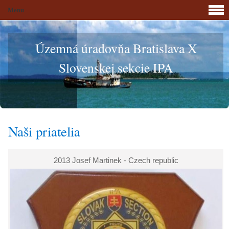
Menu
Územná úradovňa Bratislava X
Slovenskej sekcie IPA
Naši priatelia
2013 Josef Martinek - Czech republic