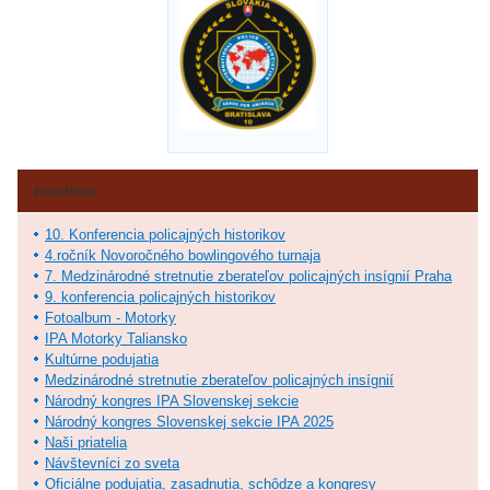
Fotoalbum
10. Konferencia policajných historikov
4.ročník Novoročného bowlingového turnaja
7. Medzinárodné stretnutie zberateľov policajných insígnií Praha
9. konferencia policajných historikov
Fotoalbum - Motorky
IPA Motorky Taliansko
Kultúrne podujatia
Medzinárodné stretnutie zberateľov policajných insígnií
Národný kongres IPA Slovenskej sekcie
Národný kongres Slovenskej sekcie IPA 2025
Naši priatelia
Návštevníci zo sveta
Oficiálne podujatia, zasadnutia, schôdze a kongresy