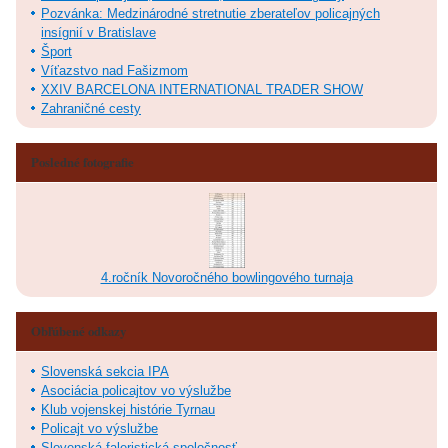
Pozvánka: Medzinárodné stretnutie zberateľov policajných
insígnií v Bratislave
Šport
Víťazstvo nad Fašizmom
XXIV BARCELONA INTERNATIONAL TRADER SHOW
Zahraničné cesty
Posledné fotografie
4.ročník Novoročného bowlingového turnaja
Obľúbené odkazy
Slovenská sekcia IPA
Asociácia policajtov vo výslužbe
Klub vojenskej histórie Tyrnau
Policajt vo výslužbe
Slovenská faleristická spoločnosť