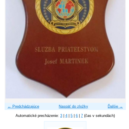
← Predchádzajúce
Naspäť do zložky
Ďalšie →
Automatické precházenie:
3
|
4
|
5
|
6
|
7
(čas v sekundách)