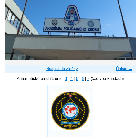
Naspäť do zložky
Ďalšie →
Automatické precházenie:
3
|
4
|
5
|
6
|
7
(čas v sekundách)