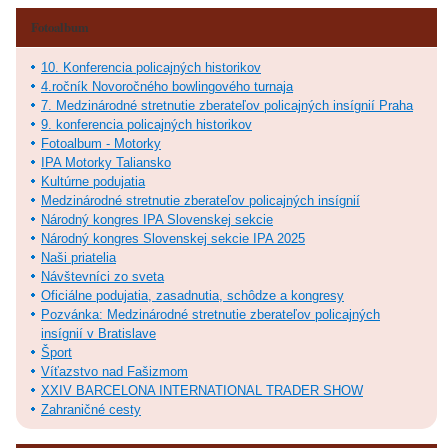
Fotoalbum
10. Konferencia policajných historikov
4.ročník Novoročného bowlingového turnaja
7. Medzinárodné stretnutie zberateľov policajných insígnií Praha
9. konferencia policajných historikov
Fotoalbum - Motorky
IPA Motorky Taliansko
Kultúrne podujatia
Medzinárodné stretnutie zberateľov policajných insígnií
Národný kongres IPA Slovenskej sekcie
Národný kongres Slovenskej sekcie IPA 2025
Naši priatelia
Návštevníci zo sveta
Oficiálne podujatia, zasadnutia, schôdze a kongresy
Pozvánka: Medzinárodné stretnutie zberateľov policajných
insígnií v Bratislave
Šport
Víťazstvo nad Fašizmom
XXIV BARCELONA INTERNATIONAL TRADER SHOW
Zahraničné cesty