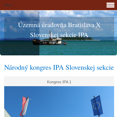
Menu
Územná úradovňa Bratislava X
Slovenskej sekcie IPA
Národný kongres IPA Slovenskej sekcie
Kongres IPA 1