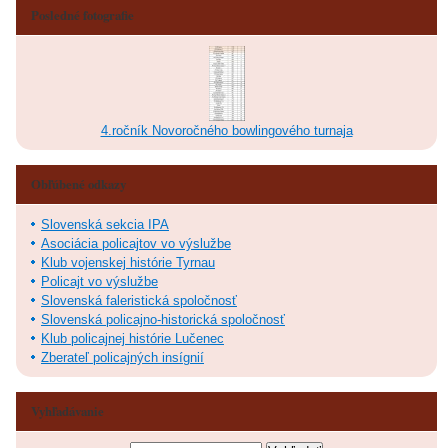
Posledné fotografie
4.ročník Novoročného bowlingového turnaja
Obľúbené odkazy
Slovenská sekcia IPA
Asociácia policajtov vo výslužbe
Klub vojenskej histórie Tyrnau
Policajt vo výslužbe
Slovenská faleristická spoločnosť
Slovenská policajno-historická spoločnosť
Klub policajnej histórie Lučenec
Zberateľ policajných insígnií
Vyhľadávanie