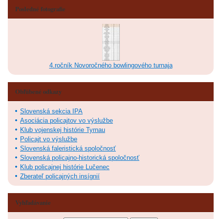
Posledné fotografie
4.ročník Novoročného bowlingového turnaja
Obľúbené odkazy
Slovenská sekcia IPA
Asociácia policajtov vo výslužbe
Klub vojenskej histórie Tyrnau
Policajt vo výslužbe
Slovenská faleristická spoločnosť
Slovenská policajno-historická spoločnosť
Klub policajnej histórie Lučenec
Zberateľ policajných insígnií
Vyhľadávanie