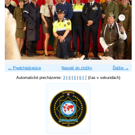
← Predchádzajúce
Naspäť do zložky
Ďalšie →
Automatické precházenie:
3
|
4
|
5
|
6
|
7
(čas v sekundách)