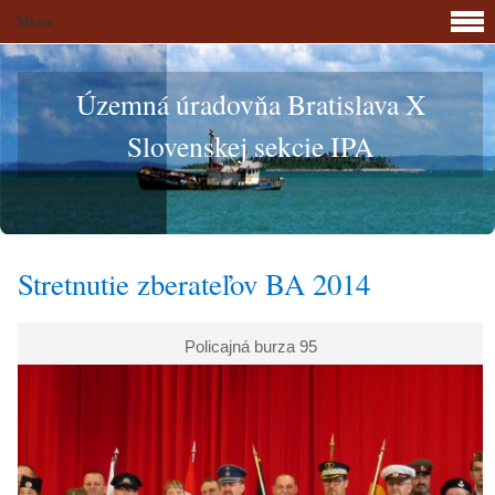
Menu
Územná úradovňa Bratislava X
Slovenskej sekcie IPA
Stretnutie zberateľov BA 2014
Policajná burza 95