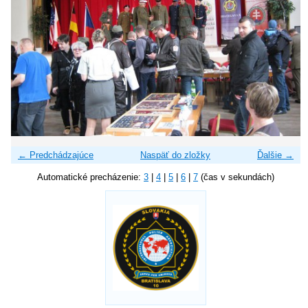
← Predchádzajúce
Naspäť do zložky
Ďalšie →
Automatické precházenie:
3
|
4
|
5
|
6
|
7
(čas v sekundách)