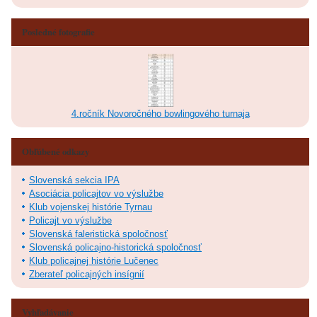
Posledné fotografie
4.ročník Novoročného bowlingového turnaja
Obľúbené odkazy
Slovenská sekcia IPA
Asociácia policajtov vo výslužbe
Klub vojenskej histórie Tyrnau
Policajt vo výslužbe
Slovenská faleristická spoločnosť
Slovenská policajno-historická spoločnosť
Klub policajnej histórie Lučenec
Zberateľ policajných insígnií
Vyhľadávanie