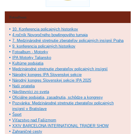
Fotoalbum
10. Konferencia policajných historikov
4.ročník Novoročného bowlingového turnaja
7. Medzinárodné stretnutie zberateľov policajných insígnií Praha
9. konferencia policajných historikov
Fotoalbum - Motorky
IPA Motorky Taliansko
Kultúrne podujatia
Medzinárodné stretnutie zberateľov policajných insígnií
Národný kongres IPA Slovenskej sekcie
Národný kongres Slovenskej sekcie IPA 2025
Naši priatelia
Návštevníci zo sveta
Oficiálne podujatia, zasadnutia, schôdze a kongresy
Pozvánka: Medzinárodné stretnutie zberateľov policajných
insígnií v Bratislave
Šport
Víťazstvo nad Fašizmom
XXIV BARCELONA INTERNATIONAL TRADER SHOW
Zahraničné cesty