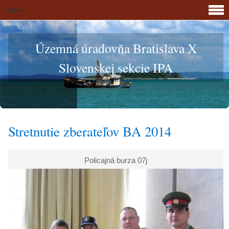
Menu
Územná úradovňa Bratislava X
Slovenskej sekcie IPA
Stretnutie zberateľov BA 2014
Policajná burza 07j