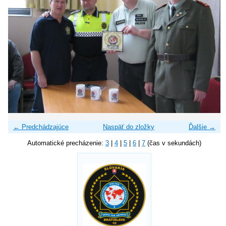
← Predchádzajúce
Naspäť do zložky
Ďalšie →
Automatické precházenie:
3
|
4
|
5
|
6
|
7
(čas v sekundách)