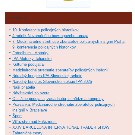
Fotoalbum
10. Konferencia policajných historikov
4.ročník Novoročného bowlingového turnaja
7. Medzinárodné stretnutie zberateľov policajných insígnií Praha
9. konferencia policajných historikov
Fotoalbum - Motorky
IPA Motorky Taliansko
Kultúrne podujatia
Medzinárodné stretnutie zberateľov policajných insígnií
Národný kongres IPA Slovenskej sekcie
Národný kongres Slovenskej sekcie IPA 2025
Naši priatelia
Návštevníci zo sveta
Oficiálne podujatia, zasadnutia, schôdze a kongresy
Pozvánka: Medzinárodné stretnutie zberateľov policajných
insígnií v Bratislave
Šport
Víťazstvo nad Fašizmom
XXIV BARCELONA INTERNATIONAL TRADER SHOW
Zahraničné cesty