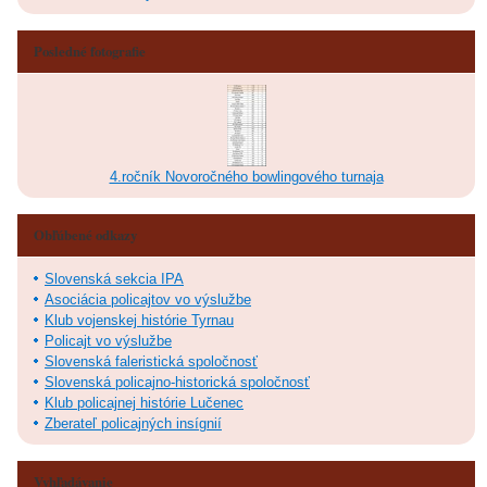
Posledné fotografie
4.ročník Novoročného bowlingového turnaja
Obľúbené odkazy
Slovenská sekcia IPA
Asociácia policajtov vo výslužbe
Klub vojenskej histórie Tyrnau
Policajt vo výslužbe
Slovenská faleristická spoločnosť
Slovenská policajno-historická spoločnosť
Klub policajnej histórie Lučenec
Zberateľ policajných insígnií
Vyhľadávanie