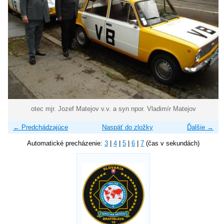
otec mjr. Jozef Matejov v.v. a syn npor. Vladimír Matejov
← Predchádzajúce
Naspäť do zložky
Ďalšie →
Automatické precházenie:
3
|
4
|
5
|
6
|
7
(čas v sekundách)