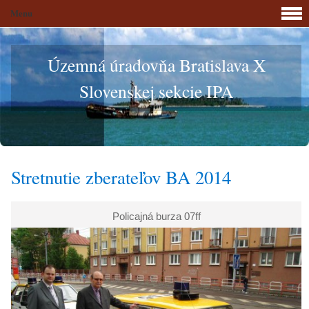
Menu
Územná úradovňa Bratislava X
Slovenskej sekcie IPA
Stretnutie zberateľov BA 2014
Policajná burza 07ff