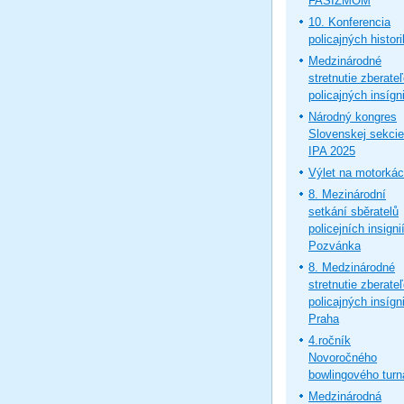
FAŠIZMOM
10. Konferencia
policajných histor
Medzinárodné
stretnutie zberate
policajných insígni
Národný kongres
Slovenskej sekcie
IPA 2025
Výlet na motorká
8. Mezinárodní
setkání sběratelů
policejních insignií
Pozvánka
8. Medzinárodné
stretnutie zberate
policajných insígni
Praha
4.ročník
Novoročného
bowlingového turn
Medzinárodná