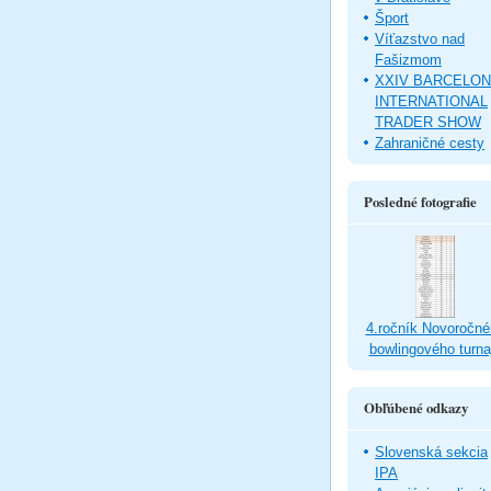
Šport
Víťazstvo nad
Fašizmom
XXIV BARCELO
INTERNATIONAL
TRADER SHOW
Zahraničné cesty
Posledné fotografie
4.ročník Novoročné
bowlingového turna
Obľúbené odkazy
Slovenská sekcia
IPA