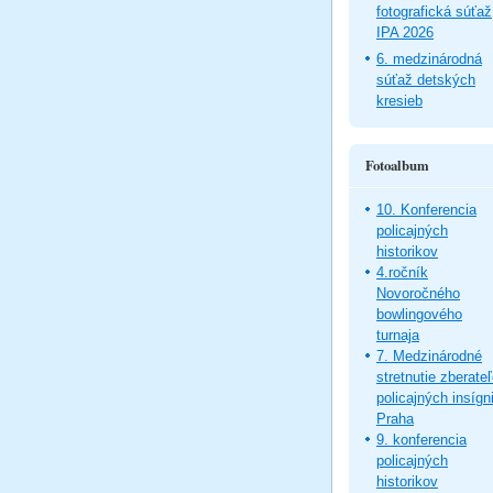
fotografická súťaž
IPA 2026
6. medzinárodná
súťaž detských
kresieb
Fotoalbum
10. Konferencia
policajných
historikov
4.ročník
Novoročného
bowlingového
turnaja
7. Medzinárodné
stretnutie zberate
policajných insígni
Praha
9. konferencia
policajných
historikov