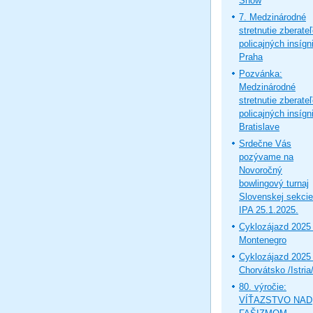
Show
7. Medzinárodné
stretnutie zberate
policajných insígni
Praha
Pozvánka:
Medzinárodné
stretnutie zberate
policajných insígni
Bratislave
Srdečne Vás
pozývame na
Novoročný
bowlingový turnaj
Slovenskej sekcie
IPA 25.1.2025.
Cyklozájazd 2025 
Montenegro
Cyklozájazd 2025 
Chorvátsko /Istria
80. výročie:
VÍŤAZSTVO NAD