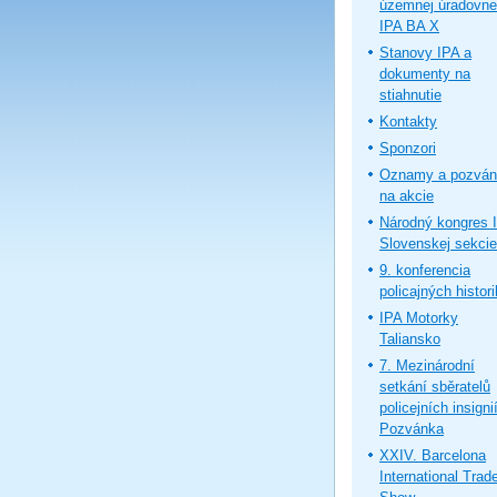
územnej úradovne
IPA BA X
Stanovy IPA a
dokumenty na
stiahnutie
Kontakty
Sponzori
Oznamy a pozván
na akcie
Národný kongres 
Slovenskej sekcie
9. konferencia
policajných histor
IPA Motorky
Taliansko
7. Mezinárodní
setkání sběratelů
policejních insignií
Pozvánka
XXIV. Barcelona
International Trad