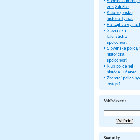
Asociácia policajt
vo výslužbe
Klub vojenskej
histórie Tyrnau
Policajt vo výsluž
Slovenská
faleristická
spoločnosť
Slovenská policaj
historická
spoločnosť
Klub policajnej
histórie Lučenec
Zberateľ policajný
insígnií
Vyhľadávanie
Štatistiky