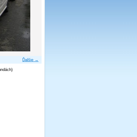
Ďalšie →
undách)