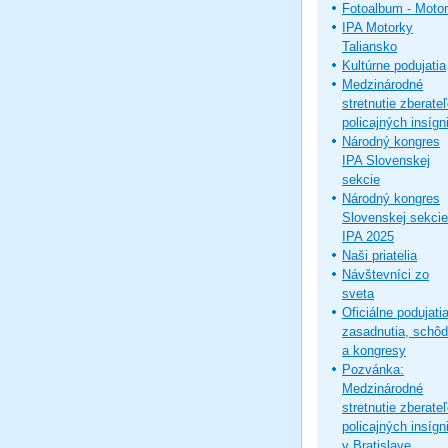
Fotoalbum - Moto
IPA Motorky
Taliansko
Kultúrne podujatia
Medzinárodné
stretnutie zberate
policajných insígni
Národný kongres
IPA Slovenskej
sekcie
Národný kongres
Slovenskej sekcie
IPA 2025
Naši priatelia
Návštevníci zo
sveta
Oficiálne podujatia
zasadnutia, schô
a kongresy
Pozvánka:
Medzinárodné
stretnutie zberate
policajných insígni
v Bratislave