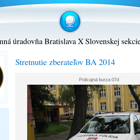
ná úradovňa Bratislava X Slovenskej sekci
Stretnutie zberateľov BA 2014
Policajná burza 07d