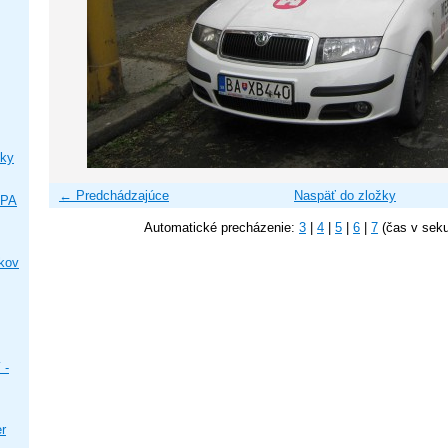
ky
← Predchádzajúce
Naspäť do zložky
IPA
Automatické precházenie:
3
|
4
|
5
|
6
|
7
(čas v sek
ikov
 -
er