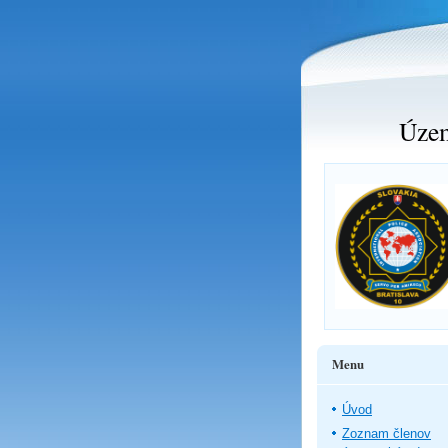
Územ
Menu
Úvod
Zoznam členov